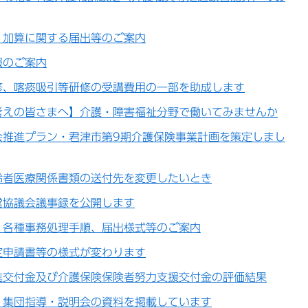
】加算に関する届出等のご案内
報のご案内
修、喀痰吸引等研修の受講費用の一部を助成します
考えの皆さまへ】介護・障害福祉分野で働いてみませんか
会推進プラン・君津市第9期介護保険事業計画を策定しまし
齢者医療関係書類の送付先を変更したいとき
営協議会議事録を公開します
】各種事務処理手順、届出様式等のご案内
定申請書等の様式が変わります
進交付金及び介護保険保険者努力支援交付金の評価結果
】集団指導・説明会の資料を掲載しています