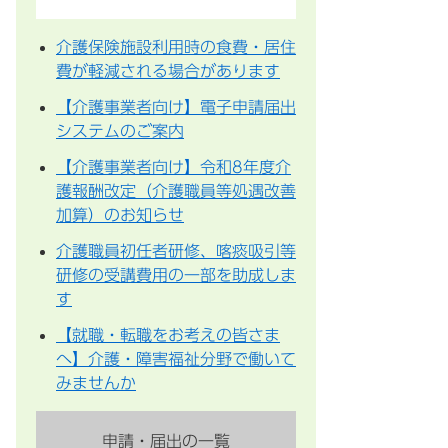
介護保険施設利用時の食費・居住
費が軽減される場合があります
【介護事業者向け】電子申請届出
システムのご案内
【介護事業者向け】令和8年度介
護報酬改定（介護職員等処遇改善
加算）のお知らせ
介護職員初任者研修、喀痰吸引等
研修の受講費用の一部を助成しま
す
【就職・転職をお考えの皆さま
へ】介護・障害福祉分野で働いて
みませんか
申請・届出の一覧