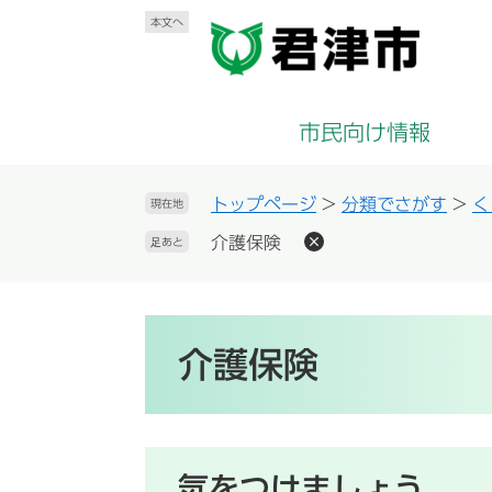
ペ
メ
本文へ
ー
ニ
ジ
ュ
の
ー
先
を
市民向け情報
頭
飛
で
ば
す
し
トップページ
>
分類でさがす
>
く
現在地
。
て
介護保険
足あと
本
文
へ
本
文
介護保険
気をつけましょう