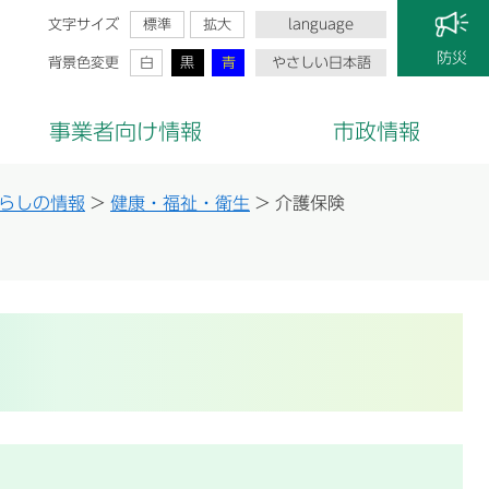
文字サイズ
標準
拡大
language
防災
背景色変更
白
黒
青
やさしい日本語
事業者向け情報
市政情報
らしの情報
>
健康・福祉・衛生
>
介護保険