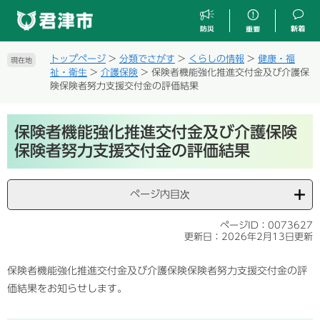
ペ
メ
ー
ニ
ジ
ュ
の
ー
トップページ
>
分類でさがす
>
くらしの情報
>
健康・福
現在地
先
を
祉・衛生
>
介護保険
>
保険者機能強化推進交付金及び介護保
頭
飛
険保険者努力支援交付金の評価結果
で
ば
す
し
本
。
て
保険者機能強化推進交付金及び介護保険
文
本
保険者努力支援交付金の評価結果
文
へ
ページ内目次
ページID：0073627
更新日：2026年2月13日更新
保険者機能強化推進交付金及び介護保険保険者努力支援交付金の評
価結果をお知らせします。