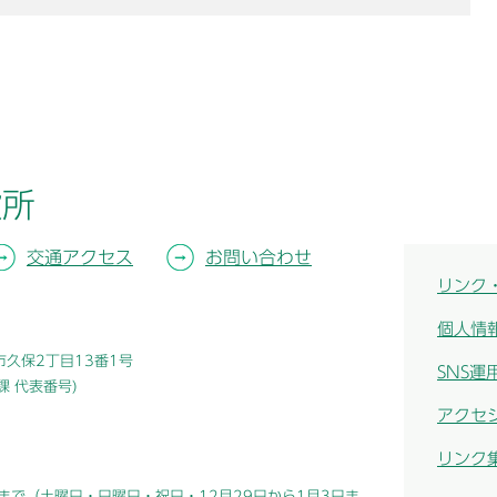
役所
交通アクセス
お問い合わせ
リンク
個人情
津市久保2丁目13番1号
SNS運
総務課 代表番号)
アクセ
リンク
まで（土曜日・日曜日・祝日・12月29日から1月3日ま