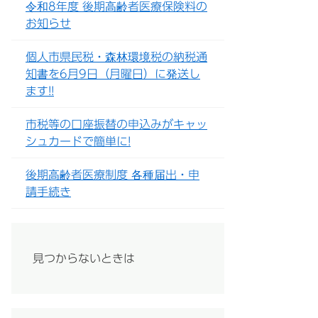
令和8年度 後期高齢者医療保険料の
お知らせ
個人市県民税・森林環境税の納税通
知書を6月9日（月曜日）に発送し
ます!!
市税等の口座振替の申込みがキャッ
シュカードで簡単に!
後期高齢者医療制度 各種届出・申
請手続き
見つからないときは