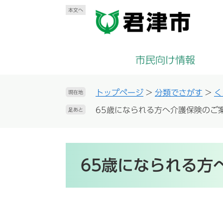
ペ
メ
本文へ
ー
ニ
ジ
ュ
の
ー
先
を
市民向け情報
頭
飛
で
ば
す
し
トップページ
>
分類でさがす
>
く
現在地
。
て
65歳になられる方へ介護保険のご
足あと
本
文
へ
本
文
65歳になられる方