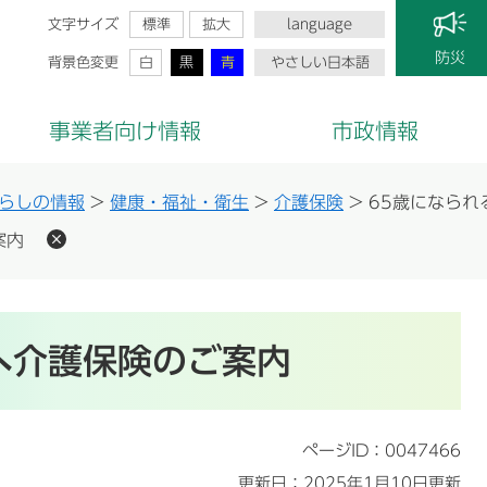
文字サイズ
標準
拡大
language
防災
背景色変更
白
黒
青
やさしい日本語
事業者向け情報
市政情報
らしの情報
>
健康・福祉・衛生
>
介護保険
>
65歳になられ
案内
へ介護保険のご案内
ページID：0047466
更新日：2025年1月10日更新