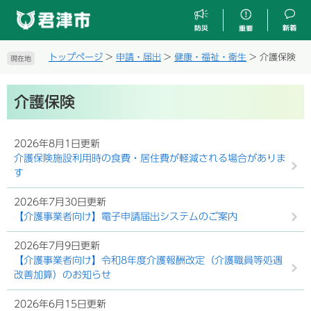
ペ
メ
ー
ニ
ジ
ュ
の
ー
トップページ
>
申請・届出
>
健康・福祉・衛生
>
介護保険
現在地
先
を
頭
飛
本
で
ば
介護保険
文
す
し
。
て
本
2026年8月1日更新
文
介護保険施設利用時の食費・居住費が軽減される場合がありま
へ
す
2026年7月30日更新
【介護事業者向け】電子申請届出システムのご案内
2026年7月9日更新
【介護事業者向け】令和8年度介護報酬改定（介護職員等処遇
改善加算）のお知らせ
2026年6月15日更新