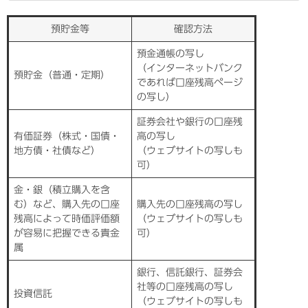
預貯金等
確認方法
預金通帳の写し
（インターネットバンク
預貯金（普通・定期）
であれば口座残高ページ
の写し）
証券会社や銀行の口座残
有価証券（株式・国債・
高の写し
地方債・社債など）
（ウェブサイトの写しも
可）
金・銀（積立購入を含
む）など、購入先の口座
購入先の口座残高の写し
残高によって時価評価額
（ウェブサイトの写しも
が容易に把握できる貴金
可）
属
銀行、信託銀行、証券会
社等の口座残高の写し
投資信託
（ウェブサイトの写しも