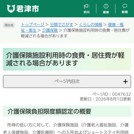
ペ
メ
ー
ニ
ジ
ュ
の
ー
トップページ
>
分類でさがす
>
くらしの情報
>
健康・福
現在地
先
を
祉・衛生
>
介護保険
>
介護保険施設利用時の食費・居住費が
頭
飛
軽減される場合があります
で
ば
す
し
本
。
て
介護保険施設利用時の食費・居住費が軽
文
本
減される場合があります
文
へ
ページ内目次
ページID：0047632
更新日：2026年8月1日更新
介護保険負担限度額認定の概要
所得の低い方に対して、介護保険施設（介護老人福祉施設、介護
老人保健施設、介護医療院）への入所およびショートステイ利用時