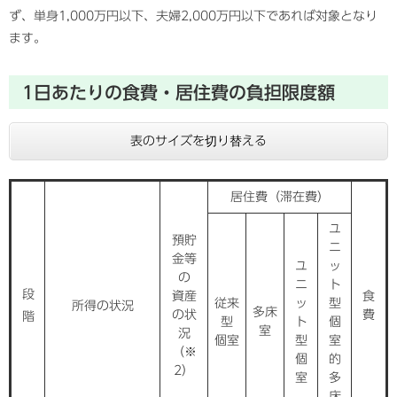
ず、単身1,000万円以下、夫婦2,000万円以下であれば対象となり
ます。
1日あたりの食費・居住費の負担限度額
表のサイズを切り替える
居住費（滞在費）
ユ
預貯
ニ
金等
ユ
ッ
の
ニ
ト
段
資産
食
従来
ッ
型
所得の状況
多床
の状
費
階
型
ト
個
室
況
個室
型
室
（※
個
的
2）
室
多
床