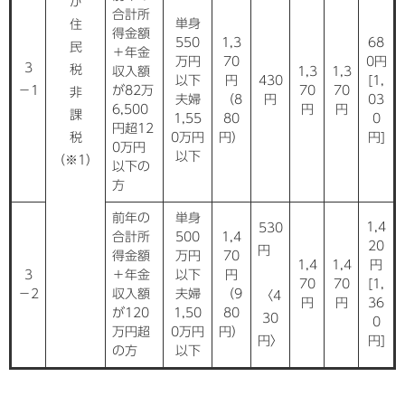
が
合計所
単身
住
得金額
550
1,3
68
民
＋年金
万円
70
0円
3
税
収入額
1,3
1,3
以下
円
430
[1,
−1
が82万
70
70
非
夫婦
（8
円
03
6,500
円
円
課
1,55
80
0
円超12
税
0万円
円）
円]
0万円
以下
（※1）
以下の
方
前年の
単身
1,4
530
合計所
500
1,4
20
円
得金額
万円
70
1,4
1,4
円
3
＋年金
以下
円
70
70
[1,
−2
収入額
夫婦
（9
〈4
円
円
36
が120
1,50
80
30
0
万円超
0万円
円）
円〉
円]
の方
以下