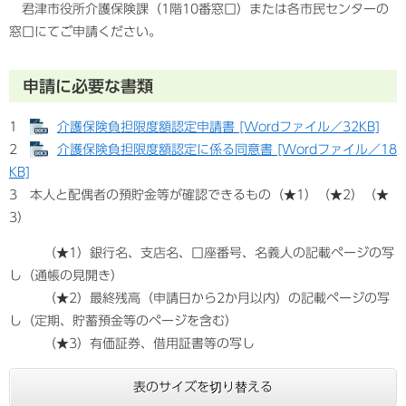
君津市役所介護保険課（1階10番窓口）または各市民センターの
窓口にてご申請ください。
申請に必要な書類
1
介護保険負担限度額認定申請書 [Wordファイル／32KB]
2
介護保険負担限度額認定に係る同意書 [Wordファイル／18
KB]
3 本人と配偶者の預貯金等が確認できるもの（★1）（★2）（★
3）
（★1）銀行名、支店名、口座番号、名義人の記載ページの写
し（通帳の見開き）
（★2）最終残高（申請日から2か月以内）の記載ページの写
し（定期、貯蓄預金等のページを含む）
（★3）有価証券、借用証書等の写し
表のサイズを切り替える