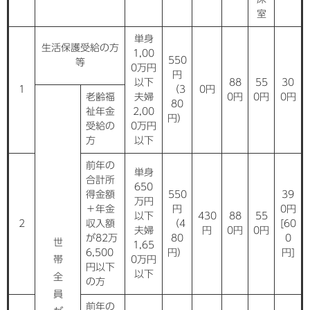
室
単身
生活保護受給の方
1,00
550
等
0万円
円
以下
88
55
30
1
（3
0円
老齢福
夫婦
0円
0円
0円
80
祉年金
2,00
円）
受給の
0万円
方
以下
前年の
単身
合計所
650
得金額
550
39
万円
＋年金
円
0円
以下
430
88
55
2
収入額
（4
[60
夫婦
円
0円
0円
が82万
80
0
世
1,65
6,500
円）
円]
帯
0万円
円以下
以下
全
の方
員
前年の