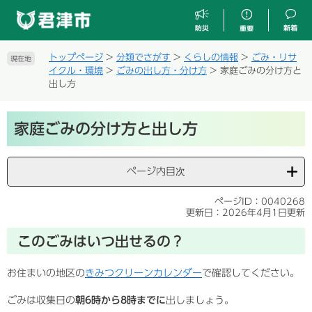
ペ
メ
ー
ニ
ジ
ュ
の
ー
トップページ
>
分類でさがす
>
くらしの情報
>
ごみ・リサ
現在地
先
を
イクル・環境
>
ごみの出し方・分け方
>
家庭ごみの分け方と
頭
飛
出し方
で
ば
す
し
本
。
て
家庭ごみの分け方と出し方
文
本
文
へ
ページ内目次
ページID：0040268
更新日：2026年4月1日更新
このごみはいつ出せるの？
お住まいの地区の
きみつクリーンカレンダー
で確認してください。
ごみは収集日の
朝6時から8時までに
出しましょう。