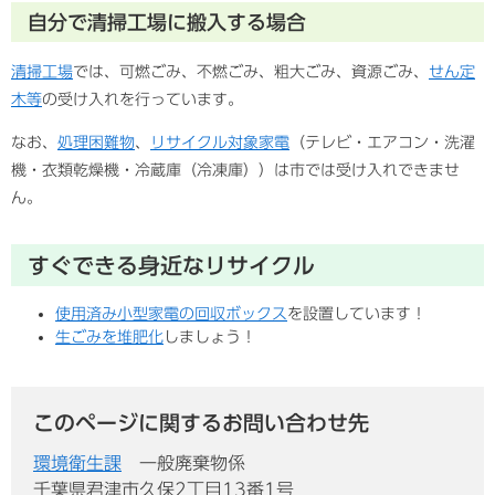
自分で清掃工場に搬入する場合
清掃工場
では、可燃ごみ、不燃ごみ、粗大ごみ、資源ごみ、
せん定
木等
の受け入れを行っています。
なお、
処理困難物
、
リサイクル対象家電
（テレビ・エアコン・洗濯
機・衣類乾燥機・冷蔵庫（冷凍庫））は市では受け入れできませ
ん。
すぐできる身近なリサイクル
使用済み小型家電の回収ボックス
を設置しています！
生ごみを堆肥化
しましょう！
このページに関するお問い合わせ先
環境衛生課
一般廃棄物係
千葉県君津市久保2丁目13番1号