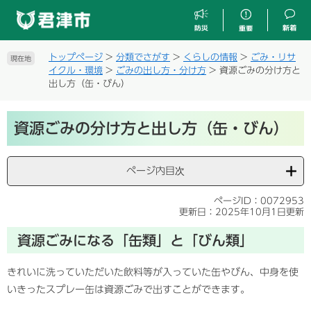
ペ
メ
ー
ニ
ジ
ュ
の
ー
トップページ
>
分類でさがす
>
くらしの情報
>
ごみ・リサ
現在地
先
を
イクル・環境
>
ごみの出し方・分け方
>
資源ごみの分け方と
頭
飛
出し方（缶・びん）
で
ば
す
し
本
。
て
資源ごみの分け方と出し方（缶・びん）
文
本
文
へ
ページ内目次
ページID：0072953
更新日：2025年10月1日更新
資源ごみになる「缶類」と「びん類」
きれいに洗っていただいた飲料等が入っていた缶やびん、中身を使
いきったスプレー缶は資源ごみで出すことができます。