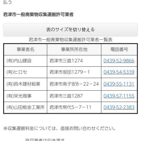
払う
君津市一般廃棄物収集運搬許可業者
表のサイズを切り替える
君津市一般廃棄物収集運搬許可業者一覧表
事業者名
事業所所在地
電話番号
(有)内山建設
君津市三直1274
0439-52-9866
(有)ヒロセ
君津市坂田1279－1
0439-54-5339
(有)鈴木建材総業
君津市南子安8－22－24
0439-55-1131
(有)栄光商事
君津市三直1287
0439-57-1155
(有)山田板金工業所
君津市常代5－7－11
0439-52-2383
※収集運搬料金については、直接お問い合わせください。
許可業者は引き渡す