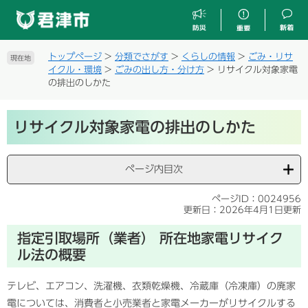
ペ
メ
ー
ニ
ジ
ュ
の
ー
トップページ
>
分類でさがす
>
くらしの情報
>
ごみ・リサ
現在地
先
を
イクル・環境
>
ごみの出し方・分け方
>
リサイクル対象家電
頭
飛
の排出のしかた
で
ば
す
し
本
。
て
リサイクル対象家電の排出のしかた
文
本
文
へ
ページ内目次
ページID：0024956
更新日：2026年4月1日更新
指定引取場所（業者） 所在地家電リサイク
ル法の概要
テレビ、エアコン、洗濯機、衣類乾燥機、冷蔵庫（冷凍庫）の廃家
電については、消費者と小売業者と家電メーカーがリサイクルする