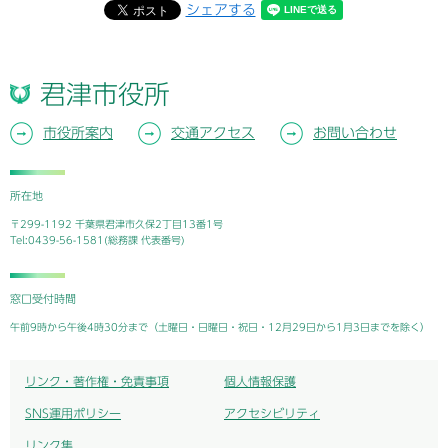
シェアする
君津市役所
市役所案内
交通アクセス
お問い合わせ
所在地
〒299-1192 千葉県君津市久保2丁目13番1号
Tel:0439-56-1581(総務課 代表番号)
窓口受付時間
午前9時から午後4時30分まで（土曜日・日曜日・祝日・12月29日から1月3日までを除く）
リンク・著作権・免責事項
個人情報保護
SNS運用ポリシー
アクセシビリティ
リンク集