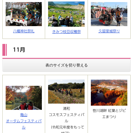
八幡神社祭礼
久留里城祭り
きみつ枝豆収穫祭
11月
表のサイズを切り替える
清和
笹川湖畔 紅葉とジビ
亀山
コスモスフェスティバ
エまつり
オータムフェスティバ
ル
ル
（令和元年度をもって