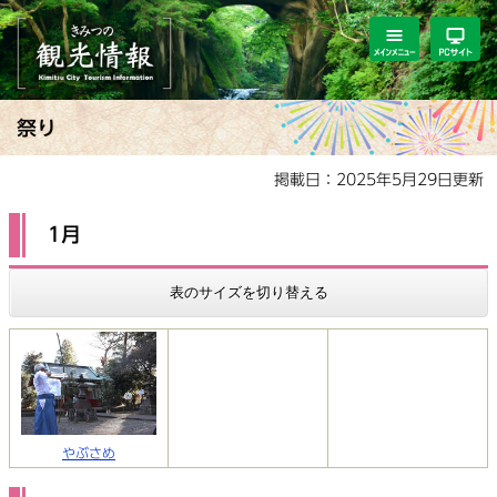
ペ
メ
ー
ニ
ジ
ュ
の
ー
先
を
本
祭り
頭
飛
文
で
ば
掲載日：2025年5月29日更新
す。
し
て
本
1月
文
へ
表のサイズを切り替える
やぶさめ