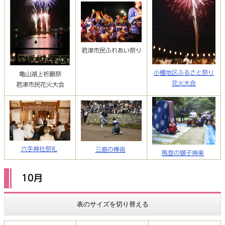
君津市民ふれあい祭り
小櫃地区ふるさと祭り
亀山湖上祈願祭
花火大会
君津市民花火大会
六手神社祭礼
三島の棒術
馬登の獅子神楽
10月
表のサイズを切り替える