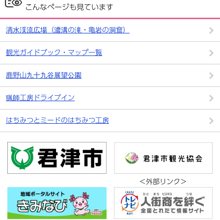
こんなページも見ています
清水渓流広場（濃溝の滝・亀岩の洞窟）
観光ガイドブック・マップ一覧
鹿野山九十九谷展望公園
猟師工房ドライブイン
はちみつとミードのはちみつ工房
＜外部リンク＞