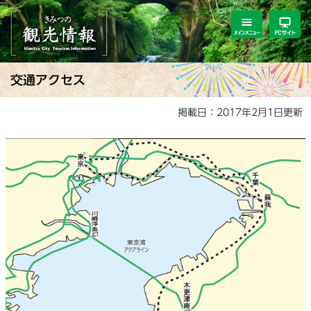
ペ
メ
ー
ニ
ジ
ュ
の
ー
先
を
本
交通アクセス
頭
飛
文
で
ば
掲載日：2017年2月1日更新
す。
し
て
本
文
へ