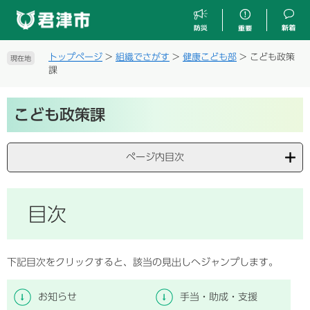
ペ
メ
ー
ニ
ジ
ュ
の
ー
トップページ
>
組織でさがす
>
健康こども部
>
こども政策
現在地
先
を
課
頭
飛
で
ば
本
す
し
こども政策課
文
。
て
本
文
ページ内目次
へ
目次
下記目次をクリックすると、該当の見出しへジャンプします。
お知らせ
手当・助成・支援