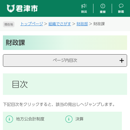
ペ
メ
ー
ニ
ジ
ュ
の
ー
トップページ
>
組織でさがす
>
財政部
>
財政課
現在地
先
を
頭
飛
本
で
ば
財政課
文
す
し
。
て
本
ページ内目次
文
へ
目次
下記目次をクリックすると、該当の見出しへジャンプします。
地方公会計制度
決算