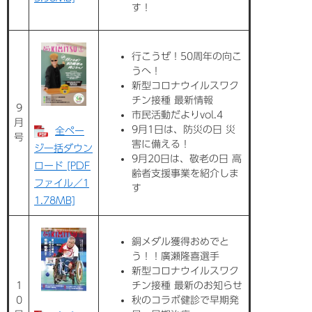
す！
行こうぜ！50周年の向こ
うへ！
新型コロナウイルスワク
チン接種 最新情報
9
市民活動だよりvol.4
月
9月1日は、防災の日 災
全ペー
号
害に備える！
ジ一括ダウン
9月20日は、敬老の日 高
ロード [PDF
齢者支援事業を紹介しま
ファイル／1
す
1.78MB]
銅メダル獲得おめでと
う！！廣瀬隆喜選手
新型コロナウイルスワク
1
チン接種 最新のお知らせ
0
秋のコラボ健診で早期発