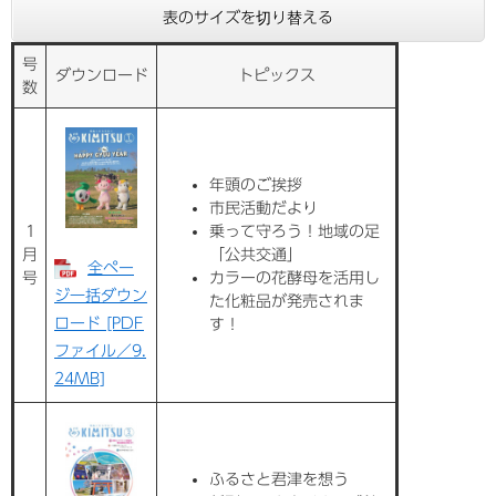
表のサイズを切り替える
号
ダウンロード
トピックス
数
年頭のご挨拶
市民活動だより
1
乗って守ろう！地域の足
月
「公共交通」
全ペー
号
カラーの花酵母を活用し
ジ一括ダウン
た化粧品が発売されま
ロード [PDF
す！
ファイル／9.
24MB]
ふるさと君津を想う