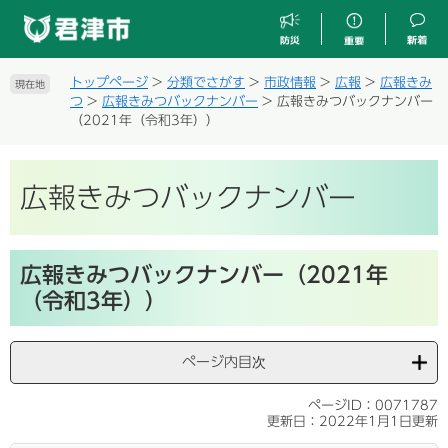
ペ
メ
ー
ニ
ジ
ュ
の
ー
トップページ
>
分類でさがす
>
市政情報
>
広報
>
広報きみ
現在地
先
を
つ
>
広報きみつバックナンバー
>
広報きみつバックナンバー
頭
飛
（2021年（令和3年））
で
ば
す
し
。
て
広報きみつバックナンバー
本
文
へ
本
広報きみつバックナンバー（2021年
文
（令和3年））
ページ内目次
ページID：0071787
更新日：2022年1月1日更新