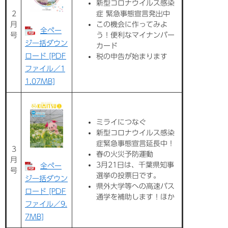
新型コロナウイルス感染
2
症 緊急事態宣言発出中
月
この機会に作ってみよ
全ペー
号
う！便利なマイナンバー
ジ一括ダウン
カード
ロード [PDF
税の申告が始まります
ファイル／1
1.07MB]
ミライにつなぐ
新型コロナウイルス感染
症緊急事態宣言延長中！
3
春の火災予防運動
月
3月21日は、千葉県知事
全ペー
号
選挙の投票日です。
ジ一括ダウン
県外大学等への高速バス
ロード [PDF
通学を補助します！ほか
ファイル／9.
7MB]