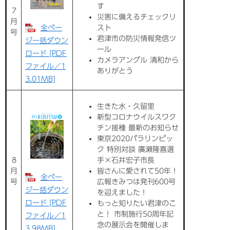
す
7
災害に備えるチェックリ
月
スト
全ペー
号
君津市の防災情報発信ツ
ジ一括ダウン
ール
ロード [PDF
カメラアングル 清和から
ファイル／1
ありがとう
3.01MB]
生きた水・久留里
新型コロナウイルスワク
チン接種 最新のお知らせ
東京2020パラリンピッ
ク 特別対談 廣瀬隆喜選
8
手×石井宏子市長
月
皆さんに愛されて50年！
全ペー
号
広報きみつは発刊600号
ジ一括ダウン
を迎えました！
ロード [PDF
もっと知りたい君津のこ
と！ 市制施行50周年記
ファイル／1
念の展示会を開催しま
3.98MB]