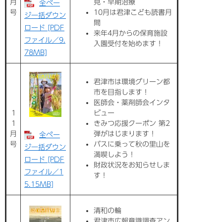
月
見・早期治療
全ペー
号
10月は君津こども読書月
ジ一括ダウン
間
ロード [PDF
来年4月からの保育施設
ファイル／9.
入園受付を始めます！
78MB]
君津市は環境グリーン都
市を目指します！
医師会・薬剤師会インタ
1
ビュー
1
きみつ応援クーポン 第2
月
弾がはじまります！
全ペー
号
バスに乗って秋の里山を
ジ一括ダウン
満喫しよう！
ロード [PDF
財政状況をお知らせしま
ファイル／1
す！
5.15MB]
清和の輪
君津市広報意識調査アン