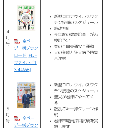
新型コロナウイルスワク
チン接種のスケジュール
施政方針
4
今年度の健康診査・がん
月
検診予定
全ペー
号
春の全国交通安全運動
ジ一括ダウン
犬の登録と狂犬病予防集
ロード [PDF
合注射
ファイル／1
3.44MB]
新型コロナウイルスワク
チン接種のスケジュール
聖火が君津にやってく
る！
5
散乱ごみ一掃クリーン作
月
戦
全ペー
号
君津市職員採用試験を実
ジ一括ダウン
施します！