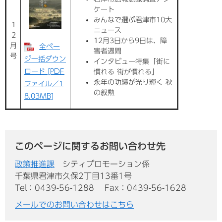
ケート
みんなで選ぶ君津市10大
1
ニュース
2
12月3日から9日は、障
月
全ペー
害者週間
号
ジ一括ダウン
インタビュー特集「街に
ロード [PDF
慣れる 街が慣れる」
永年の功績が光り輝く 秋
ファイル／1
の叙勲
8.03MB]
このページに関するお問い合わせ先
政策推進課
シティプロモーション係
千葉県君津市久保2丁目13番1号
Tel：0439-56-1288
Fax：0439-56-1628
メールでのお問い合わせはこちら