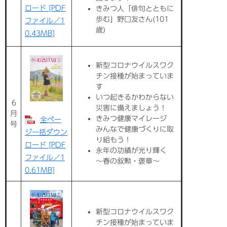
ロード [PDF
きみつ人「俳句とともに
歩む」野口友さん(101
ファイル／1
歳)
0.43MB]
新型コロナウイルスワク
チン接種が始まっていま
す
いつ起きるかわからない
6
災害に備えましょう！
月
きみつ健康マイレージ
全ペー
号
みんなで健康づくりに取
ジ一括ダウン
り組もう！
ロード [PDF
永年の功績が光り輝く
ファイル／1
～春の叙勲・褒章～
0.61MB]
新型コロナウイルスワク
チン接種が始まっていま