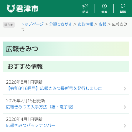
ペ
メ
ー
ニ
ジ
ュ
の
ー
トップページ
>
分類でさがす
>
市政情報
>
広報
>
広報きみ
現在地
先
を
つ
頭
飛
で
ば
本
す
し
広報きみつ
文
。
て
本
文
おすすめ情報
へ
2026年8月1日更新
【令和8年8月号】広報きみつ最新号を発行しました！
2026年7月15日更新
広報きみつの入手方法（紙・電子版）
2026年4月1日更新
広報きみつバックナンバー