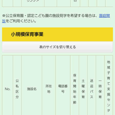
日
リンク＞
※公立保育園・認定こども園の施設見学を希望する場合は、
園庭開
放
をご利用ください。
小規模保育事業
表のサイズを切り替える
地
域
子
保
育
公
育
土
送
一
て
私
所在
電話番
開
曜
迎
時
No.
施設名
支
区
地
号
始
保
バ
保
援
分
年
育
ス
育
セ
齢
ン
タ