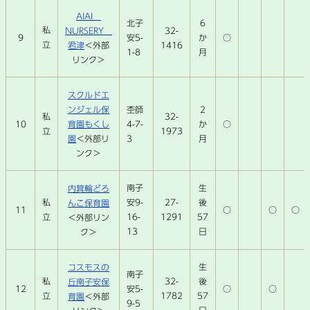
AIAI
北子
6
私
NURSERY
32-
9
安5-
か
○
立
君津
＜外部
1416
1-8
月
リンク＞
スクルドエ
ンジェル保
杢師
2
32-
私
10
育園もくし
4-7-
か
○
1973
立
園
＜外部リ
3
月
ンク＞
南子
生
内箕輪どろ
私
安9-
27-
後
んこ保育園
11
○
○
○
立
16-
1291
57
＜外部リン
13
日
ク＞
生
コスモスの
南子
私
32-
後
丘南子安保
12
安5-
○
○
立
1782
57
育園
＜外部
9-5