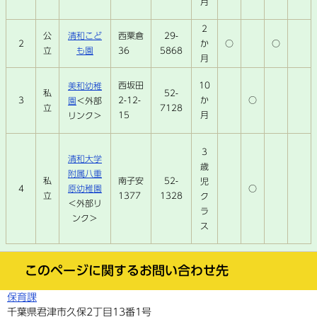
月
2
公
清和こど
西粟倉
29-
2
○
か
○
立
も園
36
5868
月
西坂田
10
美和幼稚
私
52-
3
2-12-
か
○
園
＜外部
立
7128
15
月
リンク＞
3
清和大学
歳
附属八重
私
南子安
52-
児
4
原幼稚園
○
立
1377
1328
ク
＜外部リ
ラ
ンク＞
ス
このページに関するお問い合わせ先
保育課
千葉県君津市久保2丁目13番1号