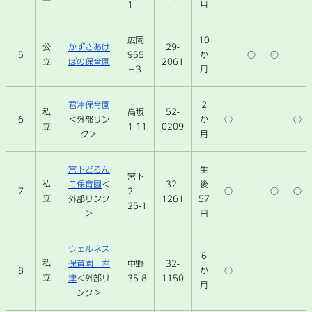
1
月
広岡
10
かずさあけ
29-
公
5
955
か
○
○
ぼの保育園
2061
立
－3
月
君津保育園
2
高坂
52-
私
6
＜外部リン
か
○
○
1-11
0209
立
ク＞
月
宮下どろん
生
宮下
私
こ保育園
＜
32-
後
7
2-
○
○
○
立
外部リンク
1261
57
25-1
＞
日
ウェルネス
6
私
保育園 君
中野
32-
8
か
○
立
津
＜外部リ
35-8
1150
月
ンク＞