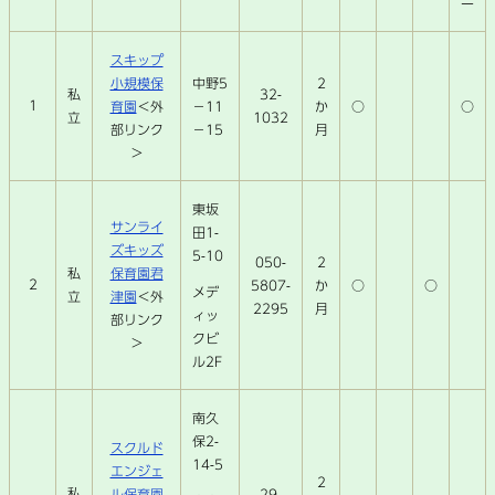
ー
スキップ
小規模保
中野5
2
32-
私
1
育園
＜外
－11
か
○
○
1032
立
部リンク
－15
月
＞
東坂
サンライ
田1-
ズキッズ
5-10
050-
2
保育園君
私
2
5807-
か
○
○
メデ
津園
＜外
立
2295
月
ィッ
部リンク
クビ
＞
ル2F
南久
保2-
スクルド
14-5
エンジェ
2
私
ル保育園
29-