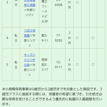
富士
か
○
3
立
南久保園
6908
フィ
月
＜外部リ
ース
ンク＞
トビ
ル3F
つばさ保
2
私
育園
＜外
郡2-
77-
4
か
○
○
立
部リンク
9-11
9292
月
＞
キッズハ
西坂
2
ウスつき
私
72-
5
田2-
か
○
○
の森
＜外
立
9711
3-17
月
部リンク
＞
※小規模保育事業は0歳児から2歳児までを対象とした施設です。3
歳児クラスに進級する際には、保護者の希望に基づき、引き続き必
要な保育を受けることができるよう優先的に転園の入園調整を行い
ます。