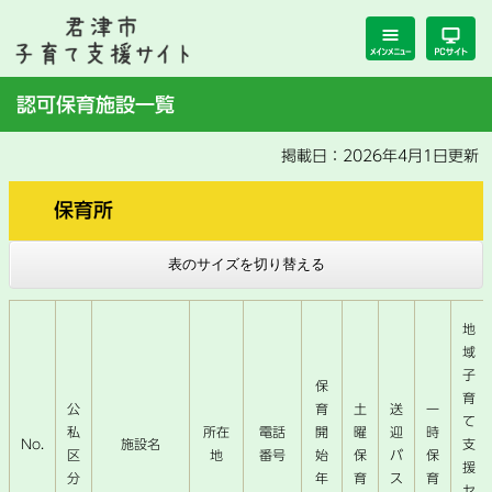
ペ
メ
ー
ニ
ジ
ュ
の
ー
本
認可保育施設一覧
先
を
文
頭
飛
掲載日：2026年4月1日更新
で
ば
す。
し
て
保育所
本
文
表のサイズを切り替える
へ
地
域
子
保
育
公
育
土
送
一
て
私
所在
電話
開
曜
迎
時
No.
施設名
支
区
地
番号
始
保
バ
保
援
分
年
育
ス
育
セ