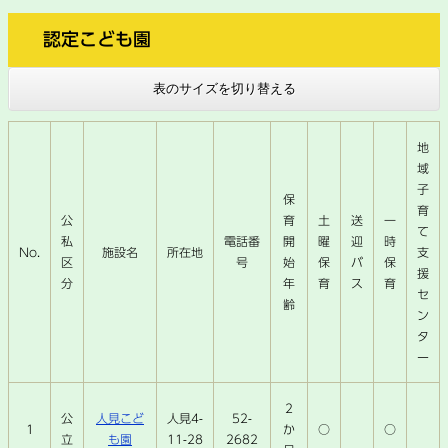
認定こども園
表のサイズを切り替える
地
域
子
保
育
公
育
土
送
一
て
私
電話番
開
曜
迎
時
No.
施設名
所在地
支
区
号
始
保
バ
保
援
分
年
育
ス
育
セ
齢
ン
タ
ー
2
人見こど
人見4-
52-
公
1
か
○
○
も園
11-28
2682
立