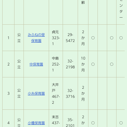
齢
ン
タ
ー
貞元
2
みふねの里
29-
公
1
323-
か
○
○
○
保育園
5472
立
1
月
中島
10
32-
公
2
中保育園
252-
か
○
○
2198
立
1
月
大井
2
公
戸
32-
3
小糸保育園
か
立
467-
3716
月
2
末吉
2
35-
公
4
小櫃保育園
437-
か
○
○
2101
立