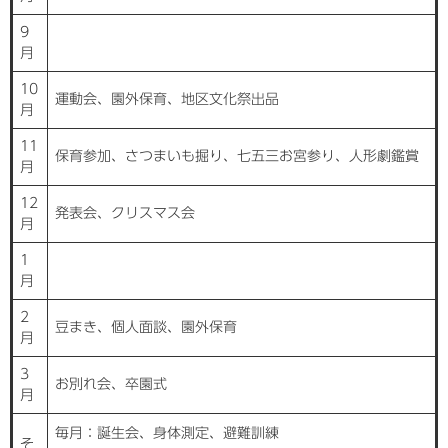
9
月
10
運動会、園外保育、地区文化祭出品
月
11
保育参加、さつまいも掘り、七五三お宮参り、人形劇鑑賞
月
12
発表会、クリスマス会
月
1
月
2
豆まき、個人面談、園外保育
月
3
お別れ会、卒園式
月
毎月：誕生会、身体測定、避難訓練
そ