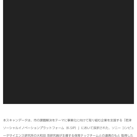
本スキャンデータは、市の課題解決をテーマに事業化に向けて取り組む企業を支援する「君津
ソーシャルイノベーションプラットフォーム（K-SIP）」において採択された、ソニー コンピュ
ータサイエンス研究所の大和田 茂研究員が主導する保育テックチームとの連携のもと 取得した