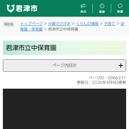
ペ
メ
ー
ニ
ジ
ュ
の
ー
トップページ
>
分類でさがす
>
くらしの情報
>
子育て
>
幼
現在地
先
を
稚園・保育園
>
君津市立中保育園
頭
飛
で
ば
本
す
し
君津市立中保育園
文
。
て
本
文
ページ内目次
へ
ページID：0066231
更新日：2026年4月9日更新