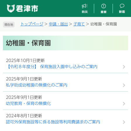
ペ
メ
ー
ニ
ジ
ュ
の
ー
トップページ
>
申請・届出
>
子育て
>
幼稚園・保育園
現在地
先
を
頭
飛
本
で
ば
幼稚園・保育園
文
す
し
。
て
本
2025年10月1日更新
文
【令和８年度分】 保育施設入園申し込みのご案内
へ
2025年9月1日更新
私学助成幼稚園の無償化のご案内
2025年9月1日更新
幼児教育・保育の無償化
2024年8月1日更新
認可外保育施設等に係る施設等利用費請求のご案内