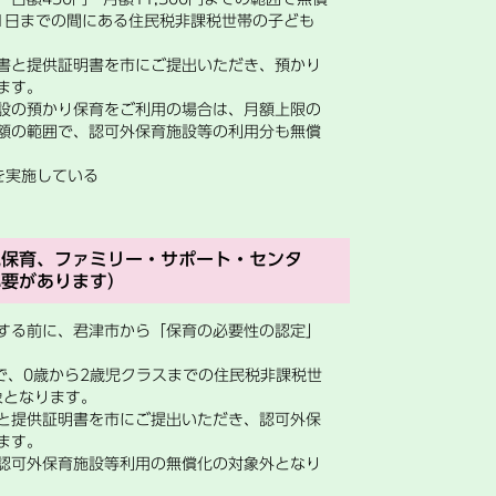
1日までの間にある住民税非課税世帯の子ども
書と提供証明書を市にご提出いただき、預かり
します。
設の預かり保育をご利用の場合は、月額上限の
額の範囲で、認可外保育施設等の利用分も無償
を実施している
児保育、ファミリー・サポート・センタ
必要があります）
する前に、君津市から「保育の必要性の認定」
まで、0歳から2歳児クラスまでの住民税非課税世
象となります。
と提供証明書を市にご提出いただき、認可外保
ます。
認可外保育施設等利用の無償化の対象外となり