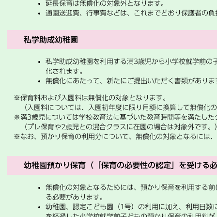
延長保育は無償化の対象外となります。
通園送迎費、行事費などは、これまでどおり保護者の負
私学助成幼稚園
私学助成幼稚園を利用する満3歳児から小学校就学前の子
化されます。
無償化にあたって、新たにご提出いただく書類がありま
※保育料および入園料は無償化の対象となります。
（入園料については、入園初年度に限り月額に換算して無償化の
※満3歳児については学校教育法に基づいた教育時間等を満たした
（プレ保育や2歳児との混合クラスに在園の場合は対象外です。
※なお、預かり保育の利用分について、無償化の対象となるには、
幼稚園預かり保育（「保育の必要性の認定」を受ける
無償化の対象となるためには、預かり保育を利用する前
る必要があります。
幼稚園、認定こども園（1号）の利用に加え、利用日数に
を経過した小学校就学前子どもの預かり保育の利用料が、日