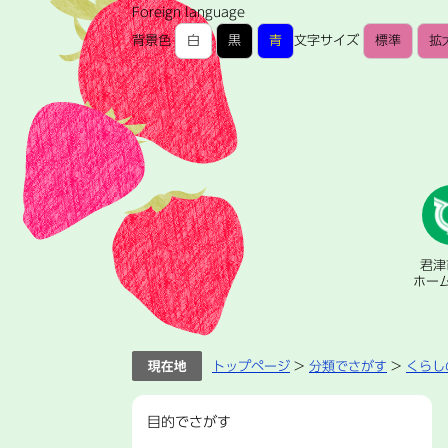
ペ
メ
Foreign language
ー
ニ
背景色
白
黒
青
文字サイズ
標準
拡
ジ
ュ
の
ー
先
を
頭
飛
で
ば
す。
し
て
本
文
へ
君津
ホー
トップページ
>
分類でさがす
>
くらし
目的でさがす