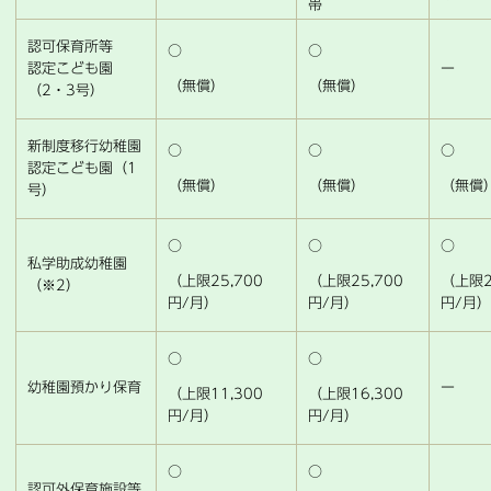
帯
認可保育所等
○
○
認定こども園
ー
（無償）
（無償）
（2・3号）
新制度移行幼稚園
○
○
○
認定こども園（1
（無償）
（無償）
（無償
号）
○
○
○
私学助成幼稚園
（上限25,700
（上限25,700
（上限2
（※2）
円/月）
円/月）
円/月
○
○
幼稚園預かり保育
ー
（上限11,300
（上限16,300
円/月）
円/月）
○
○
認可外保育施設等