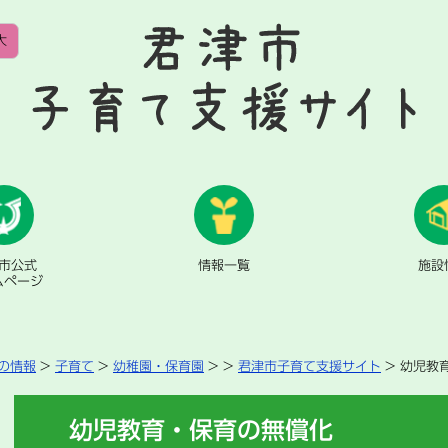
大
市公式
情報一覧
施設
ムページ
の情報
>
子育て
>
幼稚園・保育園
>
>
君津市子育て支援サイト
> 幼児教
本
幼児教育・保育の無償化
文