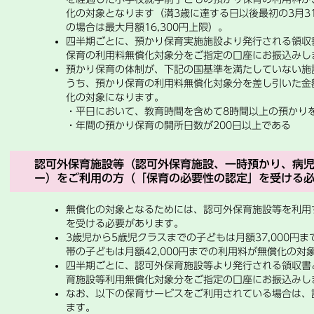
化の対象となります（満3歳に達する日以後最初の3月3
の場合は最大月額16,300円上限）。
四半期ごとに、預かり保育実施施設より発行される領収
保育の利用料無償化対象分をご指定の口座にお振込み
預かり保育の体制が、下記の国基準を満たしていない施
うち、預かり保育の利用料無償化対象分を差し引いた金
化の対象になります。
・平日において、教育時間を含めて8時間以上の預かり
・年間の預かり保育の開所日数が200日以上である
認可外保育施設等（認可外保育施設、一時預かり、病
ー）をご利用の方（「保育の必要性の認定」を受ける
無償化の対象となるためには、認可外保育施設等を利用
を受ける必要があります。
3歳児から5歳児クラスまでの子どもは月額37,000円
帯の子どもは月額42,000円までの利用料が無償化の対
四半期ごとに、認可外保育施設等より発行される領収書
育施設等利用無償化対象分をご指定の口座にお振込みし
なお、以下の保育サービスをご利用されている場合は、
ます。