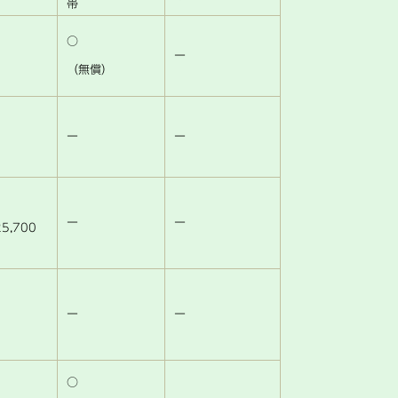
帯
○
ー
（無償）
ー
ー
）
ー
ー
5,700
）
ー
ー
○