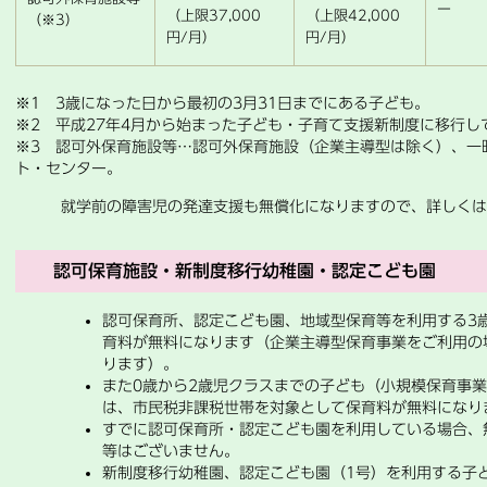
ー
（上限37,000
（上限42,000
（※3）
円/月）
円/月）
※1 3歳になった日から最初の3月31日までにある子ども。
※2 平成27年4月から始まった子ども・子育て支援新制度に移行し
※3 認可外保育施設等…認可外保育施設（企業主導型は除く）、一
ト・センター。
就学前の障害児の発達支援も無償化になりますので、詳しくは障害
認可保育施設・新制度移行幼稚園・認定こども園
認可保育所、認定こども園、地域型保育等を利用する3
育料が無料になります（企業主導型保育事業をご利用の
ります）。
また0歳から2歳児クラスまでの子ども（小規模保育事
は、市民税非課税世帯を対象として保育料が無料にな
すでに認可保育所・認定こども園を利用している場合、
等はございません。
新制度移行幼稚園、認定こども園（1号）を利用する子