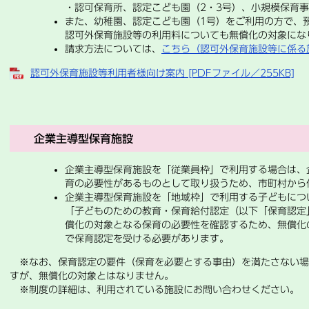
・認可保育所、認定こども園（2・3号）、小規模保育
また、幼稚園、認定こども園（1号）をご利用の方で、
認可外保育施設等の利用料についても無償化の対象にな
請求方法については、
こちら（認可外保育施設等に係る
認可外保育施設等利用者様向け案内 [PDFファイル／255KB]
企業主導型保育施設
企業主導型保育施設を「従業員枠」で利用する場合は、
育の必要性があるものとして取り扱うため、市町村から
企業主導型保育施設を「地域枠」で利用する子どもにつ
「子どものための教育・保育給付認定（以下「保育認定
償化の対象となる保育の必要性を確認するため、無償化
で保育認定を受ける必要があります。
※なお、保育認定の要件（保育を必要とする事由）を満たさない場
すが、無償化の対象とはなりません。
※制度の詳細は、利用されている施設にお問い合わせください。