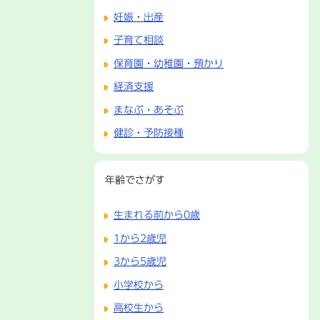
妊娠・出産
子育て相談
保育園・幼稚園・預かり
経済支援
まなぶ・あそぶ
健診・予防接種
年齢でさがす
生まれる前から0歳
1から2歳児
3から5歳児
小学校から
高校生から