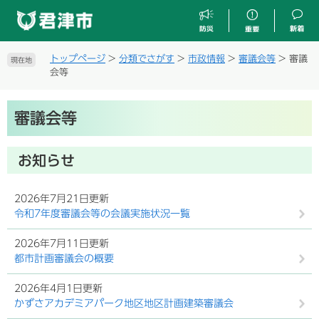
ペ
メ
ー
ニ
ジ
ュ
の
ー
トップページ
>
分類でさがす
>
市政情報
>
審議会等
>
審議
現在地
先
を
会等
頭
飛
で
ば
本
す
し
審議会等
文
。
て
本
文
お知らせ
へ
2026年7月21日更新
令和7年度審議会等の会議実施状況一覧
2026年7月11日更新
都市計画審議会の概要
2026年4月1日更新
かずさアカデミアパーク地区地区計画建築審議会