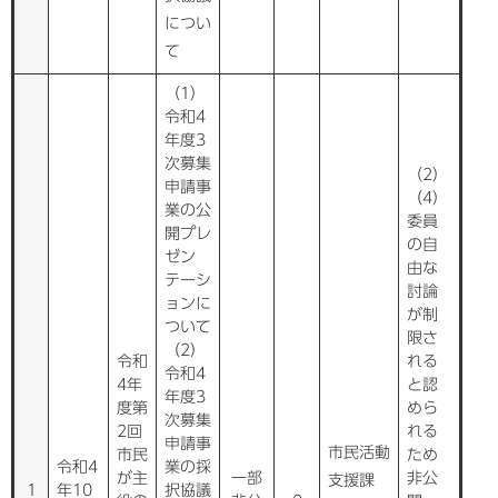
につい
て
（1）
令和4
年度3
次募集
（2）
申請事
（4）
業の公
委員
開プレ
の自
ゼン
由な
テーシ
討論
ョンに
が制
ついて
限さ
（2）
令和
れる
令和4
4年
と認
年度3
度第
めら
次募集
2回
れる
申請事
市民活動
市民
ため
令和4
業の採
が主
一部
非公
支援課
1
年10
択協議