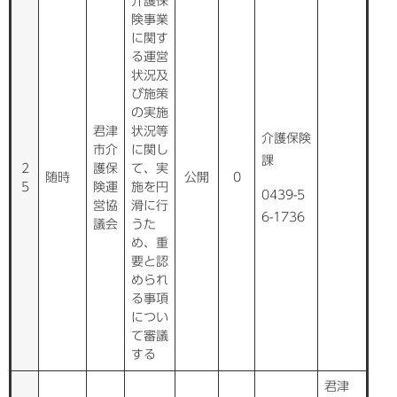
介護保
険事業
に関す
る運営
状況及
び施策
の実施
君津
状況等
介護保険
市介
に関し
課
2
護保
て、実
随時
公開
0
5
険運
施を円
0439-5
営協
滑に行
6-1736
議会
うた
め、重
要と認
められ
る事項
につい
て審議
する
君津