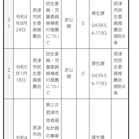
民生委
君津
君津
員・児
市民
厚生課
令和4
市民
童委員
生委
2
非公
年8月
生委
候補者
0
員推
0439-5
1
開
24日
員推
の推薦
薦会
6-1183
薦会
につい
規則4
て
条
民生委
君津
君津
員・児
市民
厚生課
令和5
市民
童委員
生委
2
非公
年1月
生委
候補者
0
員推
0439-5
2
開
18日
員推
の推薦
薦会
6-1183
薦会
につい
規則4
て
条
第三次
君津市
地域福
君津
祉計画
市地
の事業
厚生課
令和4