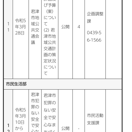
び予算
君津
（案）
企画調整
市地
につい
令和5
課
1
域公
て
年3月
公開
4
1
共交
(2) 君
0439-5
28日
通会
津市地
6-1566
議
域公共
交通計
画の策
定状況
につい
て
市民生活部
君津
君津市
市犯
犯罪の
罪の
令和5
ない安
ない
市民活動
年3月
全で安
安全
10日
支援課
心なま
1
で安
から
公開
-
2
心な