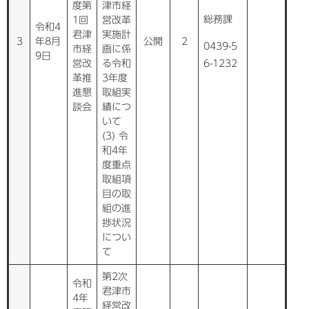
度第
津市経
総務課
1回
営改革
令和4
君津
実施計
3
年8月
公開
2
0439-5
市経
画に係
9日
営改
る令和
6-1232
革推
3年度
進懇
取組実
談会
績につ
いて
(3) 令
和4年
度重点
取組項
目の取
組の進
捗状況
につい
て
第2次
令和
君津市
4年
経営改