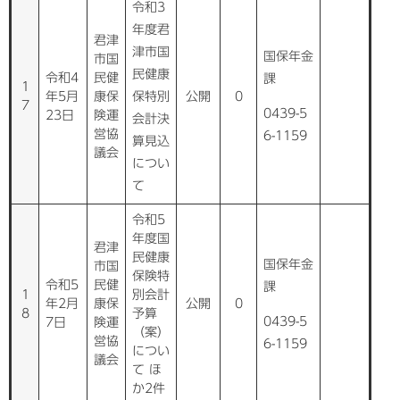
令和3
年度君
君津
津市国
国保年金
市国
民健康
令和4
民健
課
1
年5月
康保
保特別
公開
0
7
0439-5
23日
険運
会計決
営協
6-1159
算見込
議会
につい
て
令和5
年度国
君津
民健康
国保年金
市国
保険特
令和5
民健
課
1
別会計
年2月
康保
公開
0
8
予算
0439-5
7日
険運
（案）
営協
6-1159
につい
議会
て ほ
か2件