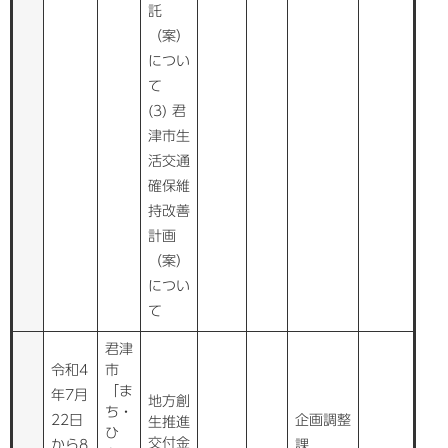
託
（案）
につい
て
(3) 君
津市生
活交通
確保維
持改善
計画
（案）
につい
て
君津
令和4
市
「ま
年7月
地方創
ち・
22日
企画調整
生推進
ひ
交付金
から8
課