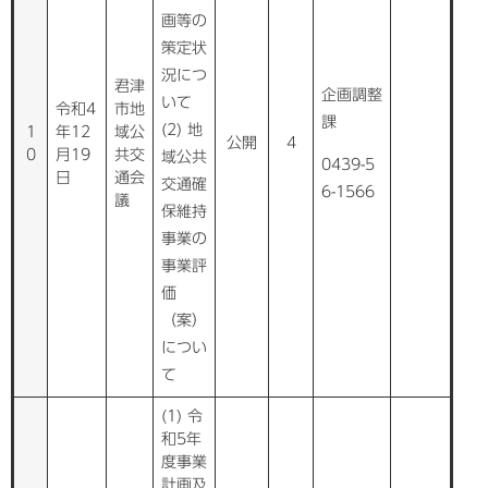
画等の
策定状
況につ
君津
企画調整
いて
令和4
市地
課
(2) 地
1
年12
域公
公開
4
0
月19
共交
域公共
0439-5
日
通会
交通確
6-1566
議
保維持
事業の
事業評
価
（案）
につい
て
(1) 令
和5年
度事業
計画及