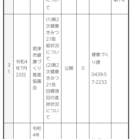
て
(1)第2
次健康
きみつ
21取
組状況
君津
につい
健康づく
市健
て
令和4
康づ
り課
3
(2)第2
年7月
くり
公開
0
1
次健康
0439-5
22日
推進
きみつ
協議
7-2233
21各
会
目標項
目の進
捗状況
につい
て
令和
4年