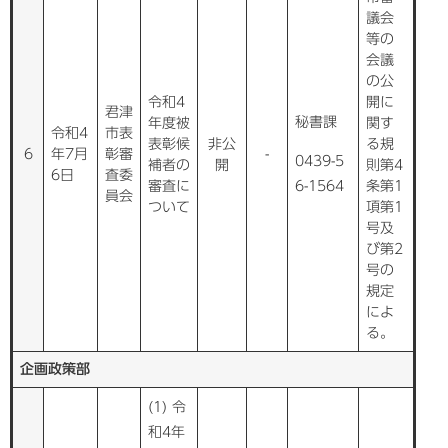
議会
等の
会議
の公
令和4
開に
君津
秘書課
年度被
関す
令和4
市表
表彰候
非公
る規
6
年7月
彰審
-
0439-5
補者の
開
則第4
6日
査委
審査に
6-1564
条第1
員会
ついて
項第1
号及
び第2
号の
規定
によ
る。
企画政策部
(1) 令
和4年