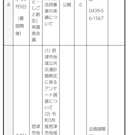
と・
8
活用事
公開
0
月5日
しご
0439-5
業の実
と創
績につ
（書
6-1567
生」
いて
面開
有識
催）
者会
議
(1) 君
津市地
域公共
交通計
画策定
に係る
アンケ
ート調
査につ
いて
(2) 令
和3年
君津
度君津
企画調整
市地
市地域