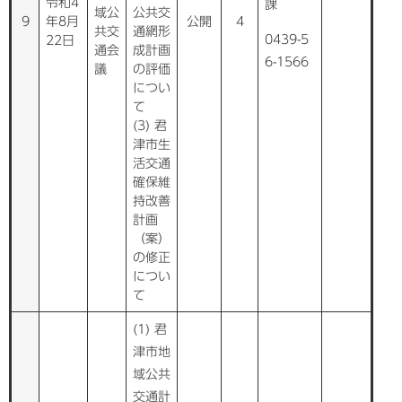
令和4
課
域公
公共交
9
年8月
公開
4
共交
通網形
0439-5
22日
通会
成計画
6-1566
議
の評価
につい
て
(3) 君
津市生
活交通
確保維
持改善
計画
（案）
の修正
につい
て
(1) 君
津市地
域公共
交通計