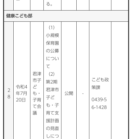
る。
健康こども部
（1）
小規模
保育園
の公募
につい
て
君津
（2）
こども政
市子
第2期
令和4
ど
策課
君津市
2
年7月
も・
公開
-
8
子ど
0439-5
20日
子育
も・子
て会
6-1428
議
育て支
援計画
の見直
しにつ