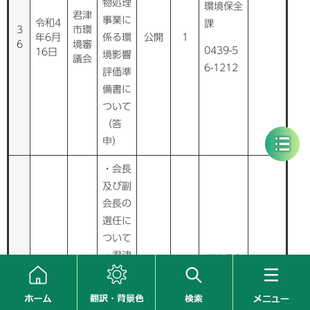
物処理
環境保全
君津
事業に
令和4
課
3
市環
年6月
係る環
公開
1
6
境審
0439-5
16日
境影響
議会
6-1212
評価準
備書に
ついて
（答
申）
・会長
及び副
会長の
選任に
ついて
・君津
環境保全
君津
市環境
令和4
課
3
市環
年10
基本計
公開
0
7
境審
0439-5
月6日
画の令