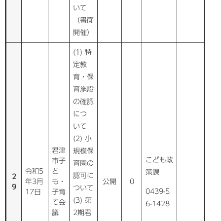
いて
（書面
開催）
(1) 特
定教
育・保
育施設
の確認
につ
いて
(2) 小
君津
規模保
こども政
市子
育園の
令和5
ど
策課
認可に
2
年3月
も・
公開
0
9
ついて
0439-5
17日
子育
(3) 第
て会
6-1428
議
2期君