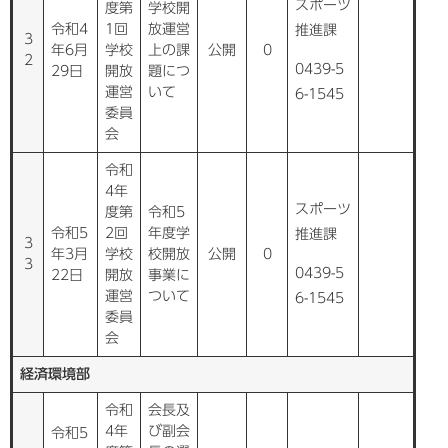
スポーツ
度第
学校開
令和4
1回
放運営
推進課
3
年6月
学校
上の課
公開
0
2
0439-5
29日
開放
題につ
運営
いて
6-1545
委員
会
令和
4年
スポーツ
度第
令和5
令和5
2回
年度学
推進課
3
年3月
学校
校開放
公開
0
3
0439-5
22日
開放
事業に
運営
ついて
6-1545
委員
会
経済環境部
令和
会長及
4年
び副会
令和5