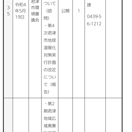
君津
ついて
令和4
課
3
市環
年5月
（諮
公開
1
5
境審
0439-5
19日
問）
議会
6-1212
・第4
次君津
市地球
温暖化
対策実
行計画
の改定
につい
て（報
告）
・第2
期君津
地域広
域廃棄