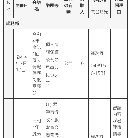
N
会議
議題等
の有
聴
開理
開催日
o
名
問合せ先
無
人
由
総務部
令和
4年
個人情
度第
報保護
総務課
1回
令和4
条例の
個人
1
年7月
公開
0
0439-5
情報
見直し
19日
保護
6-1581
につい
制度
て
審議
会
(1) 君
審議
津市行
内容
政不服
令和
が君
4年
津市
審査会
度第
情報
職務代
総務課