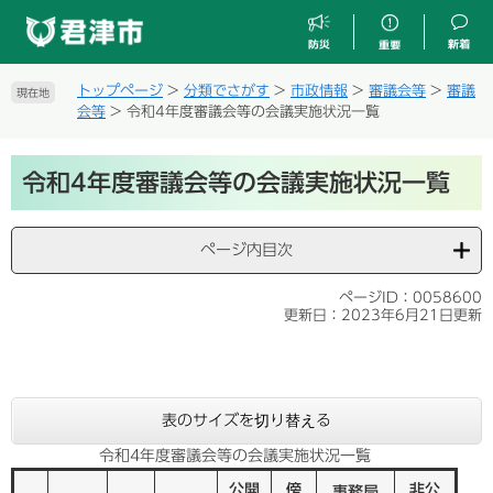
ペ
メ
ー
ニ
ジ
ュ
の
ー
トップページ
>
分類でさがす
>
市政情報
>
審議会等
>
審議
現在地
先
を
会等
>
令和4年度審議会等の会議実施状況一覧
頭
飛
で
ば
本
す
し
令和4年度審議会等の会議実施状況一覧
文
。
て
本
文
ページ内目次
へ
ページID：0058600
更新日：2023年6月21日更新
表のサイズを切り替える
令和4年度審議会等の会議実施状況一覧
公開
傍
非公
事務局