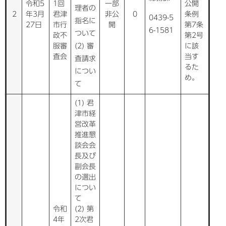
令和5
1回
一部
公開
理者の
2
年3月
君津
非公
0
条例
0439-5
指名に
27日
市行
開
第7条
6-1581
ついて
政不
第2号
服審
(2) 審
に該
査会
当す
査請求
るた
につい
め。
て
(1) 君
津市経
営改革
推進懇
談会会
長及び
副会長
の選出
につい
て
令和
(2) 第
4年
2次君