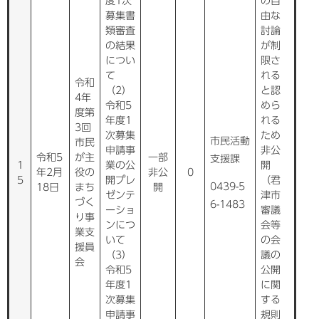
度1次
の自
募集書
由な
類審査
討論
の結果
が制
につい
限さ
て
れる
令和
（2）
と認
4年
令和5
めら
度第
年度1
れる
3回
次募集
ため
市民活動
市民
申請事
非公
令和5
が主
一部
支援課
1
業の公
開
年2月
役の
非公
0
5
開プレ
（君
0439-5
18日
まち
開
ゼンテ
津市
づく
6-1483
ーショ
審議
り事
ンにつ
会等
業支
いて
の会
援員
（3）
議の
会
令和5
公開
年度1
に関
次募集
する
申請事
規則