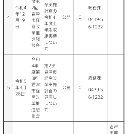
度第
革実施
令和4
2回
総務課
計画の
年12
君津
4
令和4
公開
0
0439-5
月19
市経
年度上
日
営改
6-1232
半期取
革推
組実績
進懇
につい
談会
て
令和
4年
第2次
度第
君津市
総務課
3回
経営改
令和5
君津
革実施
5
年3月
公開
0
0439-5
市経
計画の
28日
営改
見直し
6-1232
革推
につい
進懇
て
談会
君津
市審