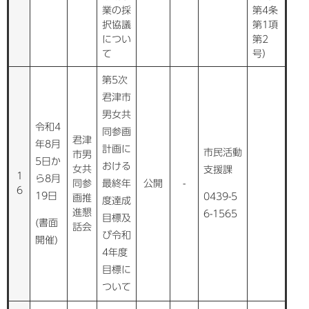
業の採
第4条
択協議
第1項
につい
第2
て
号）
第5次
君津市
男女共
令和4
同参画
君津
年8月
計画に
市民活動
市男
5日か
おける
女共
支援課
1
ら8月
同参
最終年
公開
-
6
19日
0439-5
画推
度達成
進懇
6-1565
目標及
(書面
話会
び令和
開催)
4年度
目標に
ついて