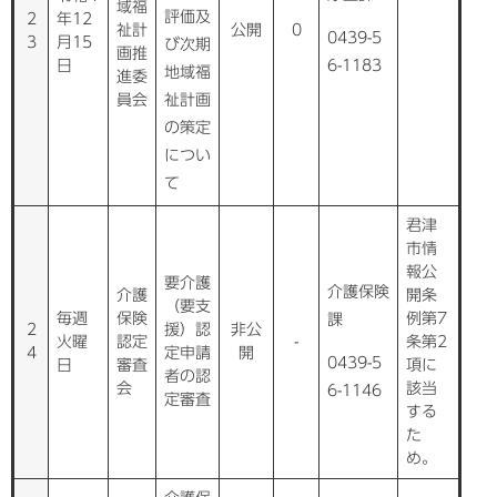
域福
評価及
2
年12
祉計
公開
0
0439-5
3
月15
び次期
画推
日
6-1183
地域福
進委
員会
祉計画
の策定
につい
て
君津
市情
報公
要介護
介護保険
介護
開条
（要支
毎週
保険
例第7
課
2
援）認
非公
火曜
認定
-
条第2
4
定申請
開
0439-5
日
審査
項に
者の認
会
該当
6-1146
定審査
する
た
め。