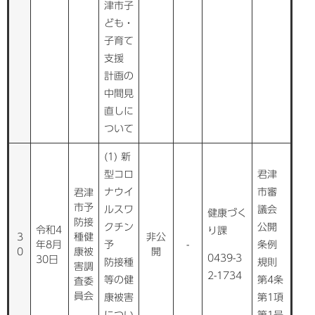
津市子
ども・
子育て
支援
計画の
中間見
直しに
ついて
(1) 新
型コロ
君津
ナウイ
市審
君津
市予
ルスワ
議会
健康づく
防接
クチン
公開
令和4
り課
3
種健
非公
年8月
予
-
条例
0
康被
開
0439-3
30日
防接種
規則
害調
2-1734
等の健
第4条
査委
員会
康被害
第1項
につい
第1号