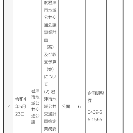
度君津
市地域
公共交
通会議
事業計
画
（案）
及び収
支予算
（案）
につい
て
君津
(2) 君
企画調整
市地
令和4
津市地
課
域公
7
年5月
域公共
公開
6
共交
0439-5
23日
交通計
通会
6-1566
画策定
議
業務委