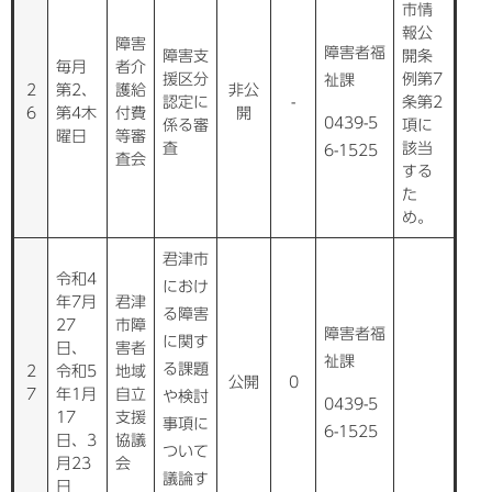
市情
報公
障害
障害者福
障害支
開条
毎月
者介
援区分
例第7
祉課
2
第2、
護給
非公
認定に
-
条第2
6
第4木
付費
開
0439-5
係る審
項に
曜日
等審
査
該当
6-1525
査会
する
た
め。
君津市
令和4
におけ
年7月
君津
る障害
27
市障
障害者福
に関す
日、
害者
祉課
る課題
2
令和5
地域
公開
0
7
年1月
自立
や検討
0439-5
17
支援
事項に
6-1525
日、3
協議
ついて
月23
会
議論す
日