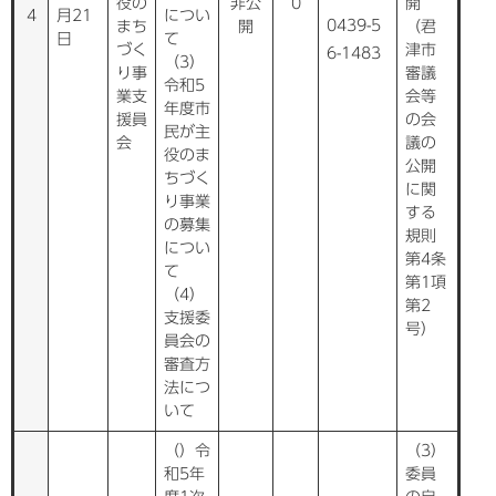
役の
非公
0
開
4
月21
につい
0439-5
まち
開
（君
日
て
づく
津市
6-1483
（3）
り事
審議
令和5
業支
会等
年度市
援員
の会
民が主
会
議の
役のま
公開
ちづく
に関
り事業
する
の募集
規則
につい
第4条
て
第1項
（4）
第2
支援委
号）
員会の
審査方
法につ
いて
（）令
（3）
和5年
委員