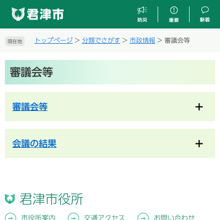
ペ
メ
ー
ニ
ジ
ュ
の
ー
トップページ
>
分類でさがす
>
市政情報
>
審議会等
現在地
先
を
頭
飛
本
で
ば
審議会等
文
す
し
。
て
本
審議会等
文
へ
会議の結果
君津市役所
市役所案内
交通アクセス
お問い合わせ