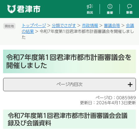
ペ
メ
ー
ニ
ジ
ュ
の
ー
トップページ
>
分類でさがす
>
市政情報
>
審議会等
>
会議
現在地
先
を
の結果
>
令和7年度第1回君津市都市計画審議会を開催しまし
頭
飛
た
で
ば
す
し
本
。
て
令和7年度第1回君津市都市計画審議会を
文
本
開催しました
文
へ
ページ内目次
ページID：0085989
更新日：2026年4月13日更新
令和7年度第1回君津市都市計画審議会会議
録及び会議資料