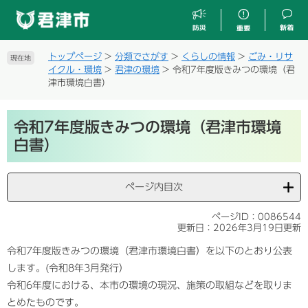
ペ
メ
ー
ニ
ジ
ュ
の
ー
トップページ
>
分類でさがす
>
くらしの情報
>
ごみ・リサ
現在地
先
を
イクル・環境
>
君津の環境
>
令和7年度版きみつの環境（君
頭
飛
津市環境白書）
で
ば
す
し
本
。
て
令和7年度版きみつの環境（君津市環境
文
本
白書）
文
へ
ページ内目次
ページID：0086544
更新日：2026年3月19日更新
令和7年度版きみつの環境（君津市環境白書）を以下のとおり公表
します。(令和8年3月発行）
令和6年度における、本市の環境の現況、施策の取組などを取りま
とめたものです。