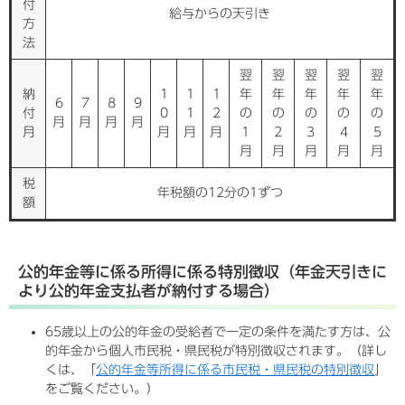
付
給与からの天引き
方
法
翌
翌
翌
翌
翌
納
1
1
1
年
年
年
年
年
6
7
8
9
付
0
1
2
の
の
の
の
の
月
月
月
月
月
月
月
月
1
2
3
4
5
月
月
月
月
月
税
年税額の12分の1ずつ
額
公的年金等に係る所得に係る特別徴収（年金天引きに
より公的年金支払者が納付する場合）
65歳以上の公的年金の受給者で一定の条件を満たす方は、公
的年金から個人市民税・県民税が特別徴収されます。（詳し
くは、「
公的年金等所得に係る市民税・県民税の特別徴収
」
をご覧ください。）