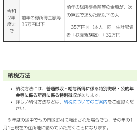
前年の総所得金額等の金額が、次
令和
の算式で求めた額以下の人
2年
前年の総所得金額等
度ま
35万円以下
35万円×（本人＋同一生計配偶
で
者＋扶養親族数）＋32万円
納税方法
納税方法には、
普通徴収・給与所得に係る特別徴収・公的年
金等に係る所得に係る特別徴収
があります。
詳しい納付方法などは、
納税についてのご案内
をご確認くだ
さい。
※年度の途中で他の市区町村に転出された場合でも、その年の1
月1日現在の住所地に納めていただくことになります。