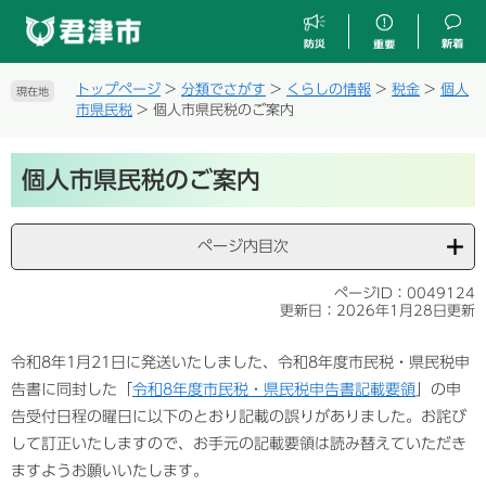
ペ
メ
ー
ニ
ジ
ュ
の
ー
トップページ
>
分類でさがす
>
くらしの情報
>
税金
>
個人
現在地
先
を
市県民税
>
個人市県民税のご案内
頭
飛
で
ば
本
す
し
個人市県民税のご案内
文
。
て
本
文
ページ内目次
へ
ページID：0049124
更新日：2026年1月28日更新
令和8年1月21日に発送いたしました、令和8年度市民税・県民税申
告書に同封した「
令和8年度市民税・県民税申告書記載要領
」の申
告受付日程の曜日に以下のとおり記載の誤りがありました。お詫び
して訂正いたしますので、お手元の記載要領は読み替えていただき
ますようお願いいたします。