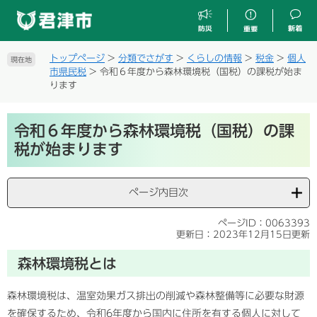
ペ
メ
ー
ニ
ジ
ュ
の
ー
トップページ
>
分類でさがす
>
くらしの情報
>
税金
>
個人
現在地
先
を
市県民税
>
令和６年度から森林環境税（国税）の課税が始ま
頭
飛
ります
で
ば
す
し
本
。
て
令和６年度から森林環境税（国税）の課
文
本
税が始まります
文
へ
ページ内目次
ページID：0063393
更新日：2023年12月15日更新
森林環境税とは
森林環境税は、温室効果ガス排出の削減や森林整備等に必要な財源
を確保するため、令和6年度から国内に住所を有する個人に対して