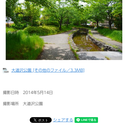
大道沢公園 [その他のファイル／3.3MB]
撮影日時 ‎2014年‎5‎月‎14日
撮影場所 大道沢公園
シェアする