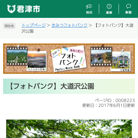
ペ
メ
ー
ニ
ジ
ュ
の
ー
トップページ
>
きみつフォトバンク
>
【フォトバンク】大道
現在地
先
を
沢公園
頭
飛
で
ば
す
し
。
て
本
文
へ
本
【フォトバンク】大道沢公園
文
ページID：0008223
更新日：2017年6月1日更新