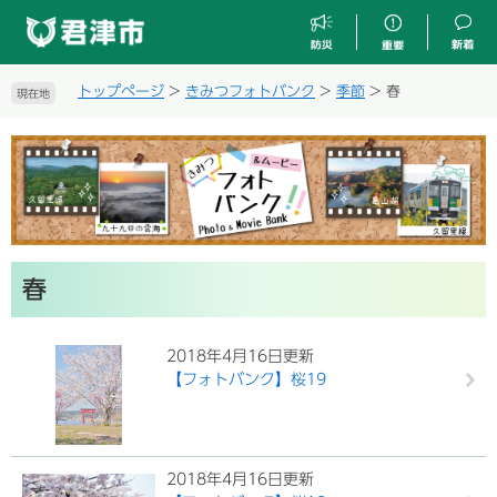
ペ
メ
ー
ニ
ジ
ュ
の
ー
トップページ
>
きみつフォトバンク
>
季節
>
春
現在地
先
を
頭
飛
で
ば
す
し
。
て
本
文
へ
本
春
文
2018年4月16日更新
【フォトバンク】桜19
2018年4月16日更新