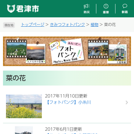
ペ
メ
ー
ニ
ジ
ュ
の
ー
トップページ
>
きみつフォトバンク
>
植物
>
菜の花
現在地
先
を
頭
飛
で
ば
す
し
。
て
本
文
へ
本
菜の花
文
2017年11月10日更新
【フォトバンク】小糸川
2017年6月1日更新