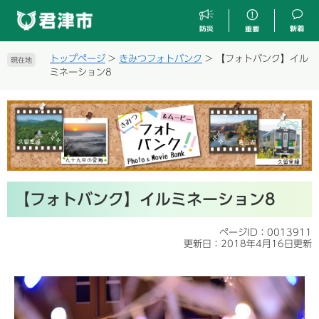
ペ
メ
ー
ニ
ジ
ュ
の
ー
トップページ
>
きみつフォトバンク
>
【フォトバンク】イル
現在地
先
を
ミネーション8
頭
飛
で
ば
す
し
。
て
本
文
へ
本
【フォトバンク】イルミネーション8
文
ページID：0013911
更新日：2018年4月16日更新