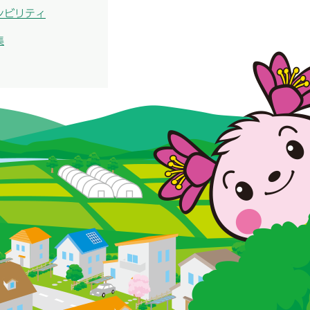
シビリティ
集