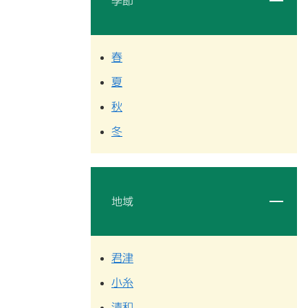
季節
春
夏
秋
冬
地域
君津
小糸
清和