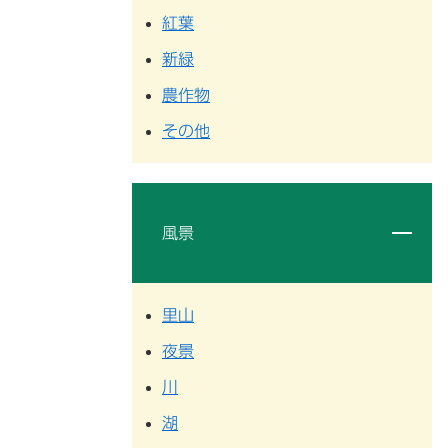
紅葉
新緑
農作物
その他
風景
里山
夜景
川
湖