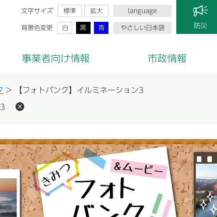
文字サイズ
標準
拡大
language
防災
背景色変更
白
黒
青
やさしい日本語
事業者向け情報
市政情報
ク
>
【フォトバンク】イルミネーション3
3