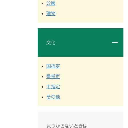
公園
建物
文化
国指定
県指定
市指定
その他
見つからないときは