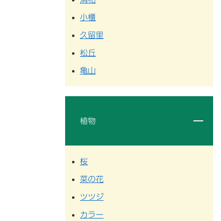
小櫃
久留里
松丘
亀山
植物
桜
菜の花
ツツジ
カラー