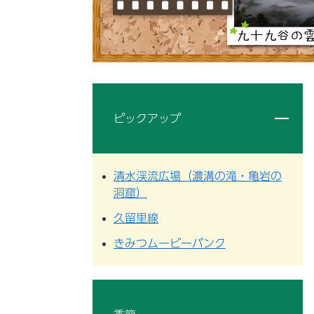
ピックアップ
清水渓流広場（濃溝の滝・亀岩の
洞窟）
久留里線
きみつムービーバンク