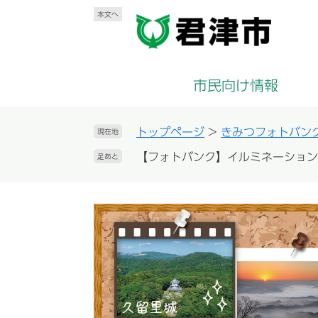
ペ
メ
本文へ
ー
ニ
ジ
ュ
の
ー
先
を
市民向け情報
頭
飛
で
ば
す
し
トップページ
>
きみつフォトバン
現在地
。
て
【フォトバンク】イルミネーション
足あと
本
文
へ