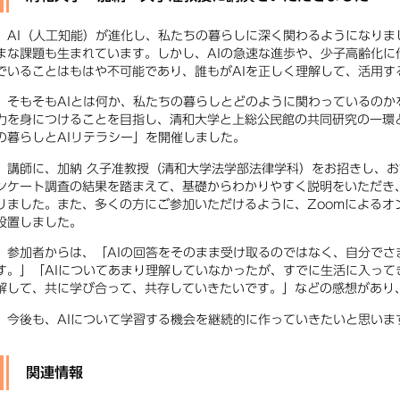
AI（人工知能）が進化し、私たちの暮らしに深く関わるようになりま
まな課題も生まれています。しかし、AIの急速な進歩や、少子高齢化に
でいることはもはや不可能であり、誰もがAIを正しく理解して、活用す
そもそもAIとは何か、私たちの暮らしとどのように関わっているのか
力を身につけることを目指し、清和大学と上総公民館の共同研究の一環と
の暮らしとAIリテラシー」を開催しました。
講師に、加納 久子准教授（清和大学法学部法律学科）をお招きし、お
ンケート調査の結果を踏まえて、基礎からわかりやすく説明をいただき
りました。また、多くの方にご参加いただけるように、Zoomによるオ
設置しました。
参加者からは、「AIの回答をそのまま受け取るのではなく、自分でさ
す。」「AIについてあまり理解していなかったが、すでに生活に入って
解して、共に学び合って、共存していきたいです。」などの感想があり
今後も、AIについて学習する機会を継続的に作っていきたいと思いま
関連情報