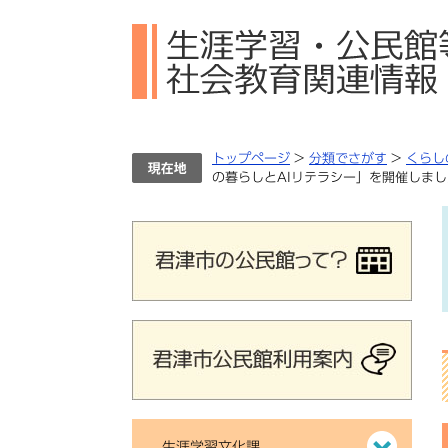
ペ
メ
ー
ニ
ジ
ュ
の
ー
先
を
頭
飛
で
ば
トップページ
>
分類でさがす
>
くらし
す。
し
の暮らしとAIリテラシー」を開催しま
て
本
文
へ
生涯学習文化課