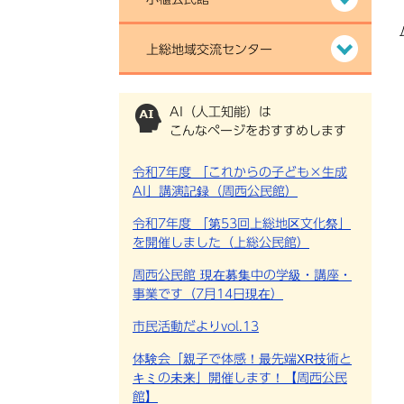
上総地域交流センター
AI（人工知能）は
こんなページをおすすめします
令和7年度 「これからの子ども×生成
AI」講演記録（周西公民館）
令和7年度 「第53回上総地区文化祭」
を開催しました（上総公民館）
周西公民館 現在募集中の学級・講座・
事業です（7月14日現在）
市民活動だよりvol.13
体験会「親子で体感！最先端XR技術と
キミの未来」開催します！【周西公民
館】