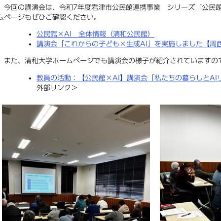
今回の講演会は、令和7年度君津市公民館連携事業 シリーズ「公民館
ムページもぜひご確認ください。
公民館×AI 全体情報（清和公民館）
講演会「これからの子ども×生成AI」を実施しました【周
また、清和大学ホームページでも講演会の様子が紹介されていますの
教員の活動：【公民館×AI】講演会「私たちの暮らしとAI
外部リンク＞