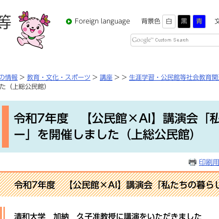
Foreign language
背景色
白
黒
青
Google
カ
ス
タ
の情報
>
教育・文化・スポーツ
>
講座
>
>
生涯学習・公民館等社会教育関
ム
した（上総公民館）
検
本
索
文
令和7年度 【公民館×AI】講演会「
ー」を開催しました（上総公民館）
印刷
令和7年度 【公民館×AI】講演会
「私たちの暮ら
清和大学 加納 久子准教授に講演をいただきました