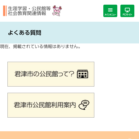
ペ
メ
ー
ニ
ジ
ュ
の
ー
本
先
を
文
よくある質問
頭
飛
で
ば
現在、掲載されている情報はありません。
す。
し
て
本
文
へ