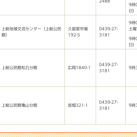
2488
9時
日）
9時
土曜
上総地域交流センター（上総公民
久留里市場
0439-27-
館）
192-5
3181
9時
日）
0439-27-
広岡1840-1
上総公民館松丘分館
9時
3181
0439-27-
9時
上総公民館亀山分館
坂畑321-1
3181