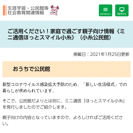
ペ
メ
ー
ニ
ジ
ュ
の
ー
本
先
を
文
ご活用ください！家庭で過ごす親子向け情報《ミ
頭
飛
ニ通信ほっとスマイル小糸》（小糸公民館）
で
ば
す。
し
掲載日：2021年1月25日更新
て
本
文
おうちで公民館
へ
新型コロナウイルス感染拡大予防のため、「新しい生活様式」での
そこで、公民館だよりとは別に、ミニ通信「ほっとスマイル小糸」
を発行しましたのでご紹介します。
親子向けの内容となっていますので、よろしければご活用くださ
い。