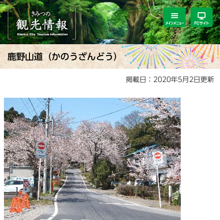
ペ
メ
ー
ニ
ジ
ュ
の
ー
先
を
本
鹿野山道（かのうざんどう）
頭
飛
文
で
ば
掲載日：2020年5月2日更新
す。
し
て
本
文
へ