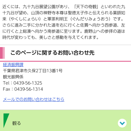
近くには、九十九谷展望公園があり、「天下の奇観」といわれた九
十九谷が望め、山頂の神野寺本尊は聖徳太子作と伝えられる薬師如
来（やくしにょらい）と軍荼利明王（ぐんだりみょうおう）です。
さらに進み二手に分かれた道を右に行くと佐貫へ向かう西参道、左
に行くと上総湊へ向かう南参道に至ります。鹿野山への参拝の道は
時代が変わっても、美しさと感動を与えてくれます。
このページに関するお問い合わせ先
経済振興課
千葉県君津市久保2丁目13番1号
観光振興係
Tel：0439-56-1325
Fax：0439-56-1314
メールでのお問い合わせはこちら
観る