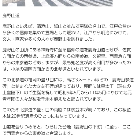
鹿野山道
鹿野山といえば、清澄山、鋸山と並んで房総の名山で、江戸の昔か
ら多くの信仰を集めて霊場として賑わい、江戸から明治にかけて、
文人・画家や多くの人々が鹿野山を訪れました。
鹿野山の山頂にある神野寺に至る信仰の道を鹿野山道と呼び、佐貫
方面からの西参道、上総湊方面からの南参道、久留里、西粟倉方面
からの東参道などありますが、最も知名度が高く利用が多かったの
は、小糸の福岡方面からの北参道といわれています。
この北参道の福岡の登り口には、高さ3メートルほどの「鹿野山参道
碑」と刻まれた大きな石碑が建っており、裏面には皇太子（現在の
上皇陛下）のご生誕を祝して昭和9年5月から11年5月にかけて地元
青年団の人々が桜を千余本植えたと記されています。
このため北参道の登り口の両脇には桜並木が続いており、この桜並
木は20世紀遺産のひとつにもなっています。
山道を登りつめると、ひらけた台地（鹿野山の下町）に至り、ここ
で西粟倉からの東参道と合流します。