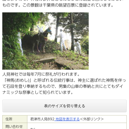
ものです。この景観は千葉県の眺望百景に登録されています。
人見神社では毎年7月に祭礼が行われます。
「神馬(おめし)」と呼ばれる伝統行事は、神主に選ばれた神馬を伴っ
て石段を登り奉納するもので、男集の山車の奉納と共にとてもダイ
ナミックな祭事として知られています。
表のサイズを切り替える
住所
君津市人見892
地図を表示する
＜外部リンク＞
問い合わせ