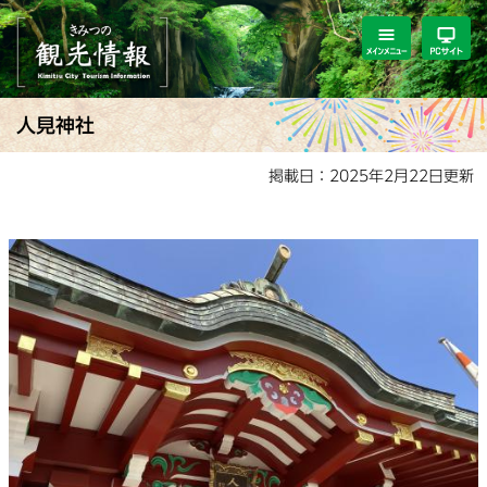
ペ
メ
ー
ニ
ジ
ュ
の
ー
先
を
本
人見神社
頭
飛
文
で
ば
掲載日：2025年2月22日更新
す。
し
て
本
文
へ