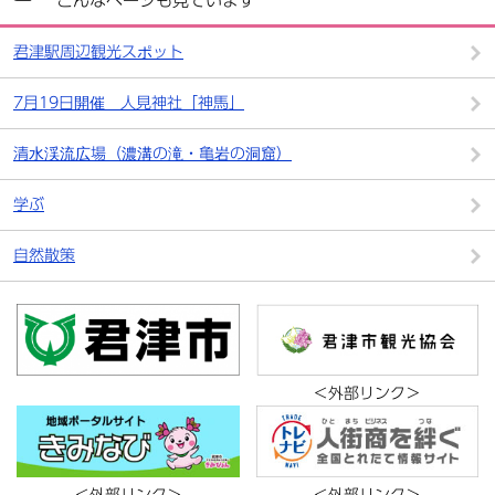
こんなページも見ています
君津駅周辺観光スポット
7月19日開催 人見神社「神馬」
清水渓流広場（濃溝の滝・亀岩の洞窟）
学ぶ
自然散策
＜外部リンク＞
＜外部リンク＞
＜外部リンク＞