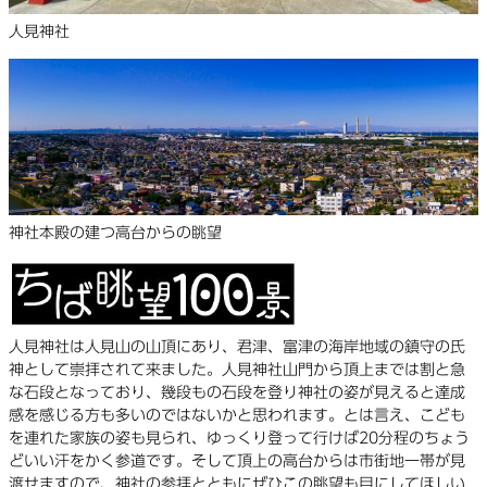
人見神社
神社本殿の建つ高台からの眺望
人見神社は人見山の山頂にあり、君津、富津の海岸地域の鎮守の氏
神として崇拝されて来ました。人見神社山門から頂上までは割と急
な石段となっており、幾段もの石段を登り神社の姿が見えると達成
感を感じる方も多いのではないかと思われます。とは言え、こども
を連れた家族の姿も見られ、ゆっくり登って行けば20分程のちょう
どいい汗をかく参道です。そして頂上の高台からは市街地一帯が見
渡せますので、神社の参拝とともにぜひこの眺望も目にしてほしい