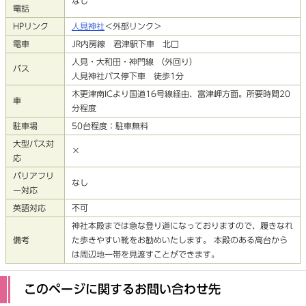
なし
電話
HPリンク
人見神社
＜外部リンク＞
電車
JR内房線 君津駅下車 北口
人見・大和田・神門線 （外回り）
バス
人見神社バス停下車 徒歩1分
木更津南ICより国道16号線経由、富津岬方面。所要時間20
車
分程度
駐車場
50台程度：駐車無料
大型バス対
×
応
バリアフリ
なし
ー対応
英語対応
不可
神社本殿までは急な登り道になっておりますので、履きなれ
備考
た歩きやすい靴をお勧めいたします。 本殿のある高台から
は周辺地一帯を見渡すことができます。
このページに関するお問い合わせ先