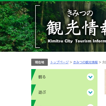
ペ
メ
ー
ニ
ジ
ュ
の
ー
先
を
頭
飛
で
ば
す。
し
て
本
文
へ
トップページ
>
きみつの観光情報
> 
観る
遊ぶ