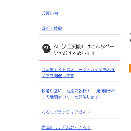
お買い物
遊ぶ・体験
AI（人工知能）は
こんなペー
ジをおすすめします
久留里ナイト酒ミュージアムええもん夜
いちを開催します
秋澄む空に、地酒で乾杯！ 「第9回きみ
つの地酒まつり」を開催します！
くるりボランティアガイド
君津市ってどんなところ？