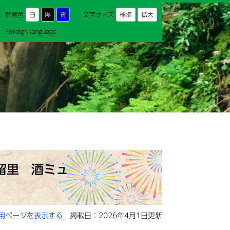
背景色
白
黒
青
文字サイズ
標準
拡大
Foreign language
留里 酒ミュ
用ページを表示する
掲載日：2026年4月1日更新