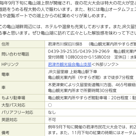
毎年9月下旬に亀山湖上祭が開催され、夜の花火大会は特大の花火が空
道路をうめる程大勢の人で賑わいます。また、秋には亀山オータムフェ
会や遊覧ボートでの湖上からの紅葉めぐりが楽しめます。
この亀山湖畔周辺には、ホテルや温泉も充実しております。またJR久
る事と思います。ぜひ亀山湖に訪れて広々とした解放感を味わって下さ
住所
君津市川俣旧川俣8 （亀山観光案内所やすらぎ
0439-39-2535/0439-39-2969 亀山観
問い合わせ電話
受付時間 10時00分から15時00分 定休日：
HPリンク
君津市観光協会亀山支部
＜外部リンク＞
JR久留里線 上総亀山駅下車
電車
亀山観光案内所（やすらぎ館）まで徒歩7分程度
木更津東ICより久留里街道鴨川方面、465号線
車
亀山観光案内所まで所要時間30分程度
もより駐車場
亀山観光案内所やすらぎ館駐車場：20台程度：
大型バス対応
○
バリアフリー対応
なし
英語対応
不可
例年9月下旬に開催の君津市民花火大会では、約2
備考
ます。また、11月下旬の紅葉の時期にはオータ