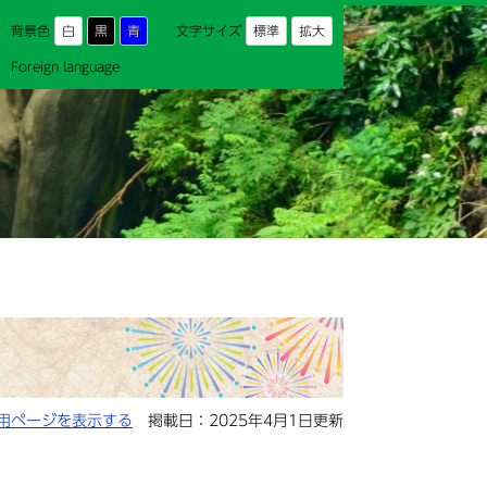
背景色
白
黒
青
文字サイズ
標準
拡大
Foreign language
用ページを表示する
掲載日：2025年4月1日更新