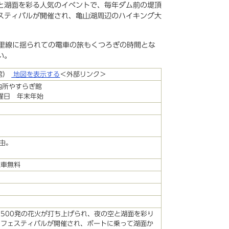
と湖面を彩る人気のイベントで、毎年ダム前の堤頂
スティバルが開催され、亀山湖周辺のハイキング大
留里線に揺られての電車の旅もくつろぎの時間とな
い。
館）
地図を表示する
＜外部リンク＞
光案内所やすらぎ館
水曜日 年末年始
経由。
駐車無料
500発の花火が打ち上げられ、夜の空と湖面を彩り
ムフェスティバルが開催され、ボートに乗って湖面か