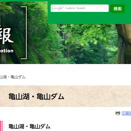
亀山湖・亀山ダム
本
文
亀山湖・亀山ダム
印刷
亀山湖・亀山ダム