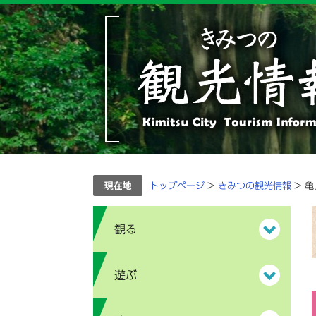
ペ
メ
ー
ニ
ジ
ュ
の
ー
先
を
頭
飛
で
ば
す。
し
て
本
文
へ
トップページ
>
きみつの観光情報
> 
観る
遊ぶ