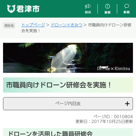
ペ
メ
ー
ニ
ジ
ュ
の
ー
トップページ
>
ドローン×きみつ
>
市職員向けドローン研修
現在地
先
を
会を実施！
頭
飛
で
ば
す
し
。
て
本
文
へ
本
市職員向けドローン研修会を実施！
文
ページ内目次
ページID：0010804
更新日：2017年10月25日更新
ドローンを活用した職員研修会