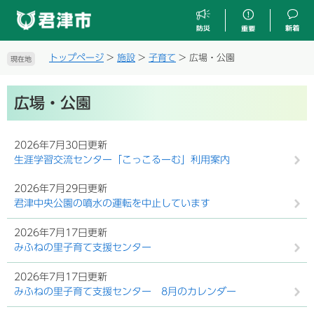
ペ
メ
ー
ニ
ジ
ュ
の
ー
トップページ
>
施設
>
子育て
>
広場・公園
現在地
先
を
頭
飛
本
で
ば
広場・公園
文
す
し
。
て
本
2026年7月30日更新
文
生涯学習交流センター「こっこるーむ」利用案内
へ
2026年7月29日更新
君津中央公園の噴水の運転を中止しています
2026年7月17日更新
みふねの里子育て支援センター
2026年7月17日更新
みふねの里子育て支援センター 8月のカレンダー