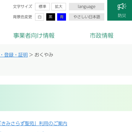
文字サイズ
標準
拡大
language
防災
背景色変更
白
黒
青
やさしい日本語
事業者向け情報
市政情報
・登録・証明
>
おくやみ
「きみさらず聖苑」利用のご案内