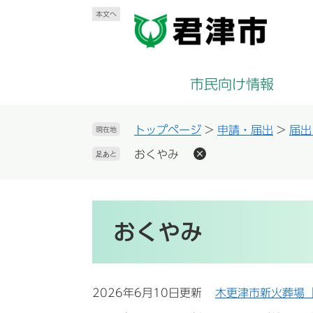
ペ
メ
本文へ
ー
ニ
ジ
ュ
の
ー
先
を
市民向け情報
頭
飛
で
ば
す
し
トップページ
>
申請・届出
>
届出
現在地
。
て
おくやみ
足あと
本
文
へ
本
文
おくやみ
2026年6月10日更新
木更津市新火葬場