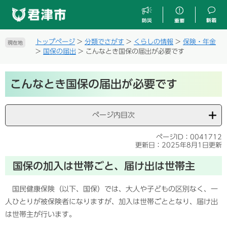
ペ
メ
ー
ニ
ジ
ュ
の
ー
トップページ
>
分類でさがす
>
くらしの情報
>
保険・年金
現在地
先
を
>
国保の届出
>
こんなとき国保の届出が必要です
頭
飛
で
ば
本
す
し
こんなとき国保の届出が必要です
文
。
て
本
文
ページ内目次
へ
ページID：0041712
更新日：2025年8月1日更新
国保の加入は世帯ごと、届け出は世帯主
国民健康保険（以下、国保）では、大人や子どもの区別なく、一
人ひとりが被保険者になりますが、加入は世帯ごととなり、届け出
は世帯主が行います。