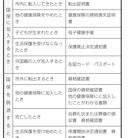
市内に転入してきたとき
転出証明書
国
他の健康保険をやめたと
健康保険の資格喪失証明
保
き
書
に
加
子どもが生まれたとき
母子健康手帳
入
す
生活保護を受けなくなっ
保護廃止決定通知書
る
たとき
と
外国籍の人が加入すると
き
在留カード パスポート
き
市外に転出するとき
資格確認書
国
保
国保の資格確認書
他の健康保険に加入した
を
他の健康保険にに加入し
とき
脱
たことがわかる書類
退
会葬礼状または葬儀の領
死亡したとき
す
収書 資格確認書
る
生活保護を受け始めたと
保護開始決定通知書 資
と
き
格確認書