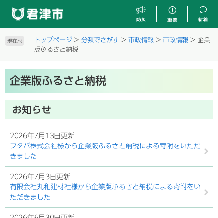
ペ
メ
ー
ニ
ジ
ュ
の
ー
トップページ
>
分類でさがす
>
市政情報
>
市政情報
>
企業
現在地
先
を
版ふるさと納税
頭
飛
で
ば
本
す
し
企業版ふるさと納税
文
。
て
本
文
お知らせ
へ
2026年7月13日更新
フタバ株式会社様から企業版ふるさと納税による寄附をいただ
きました
2026年7月3日更新
有限会社丸和建材社様から企業版ふるさと納税による寄附をい
ただきました
2026年6月30日更新