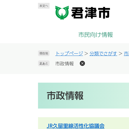
ペ
メ
本文へ
ー
ニ
ジ
ュ
の
ー
先
を
市民向け情報
頭
飛
で
ば
す
し
トップページ
>
分類でさがす
>
市
現在地
。
て
市政情報
足あと
本
文
へ
本
文
市政情報
JR久留里線活性化協議会