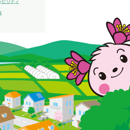
シビリティ
集