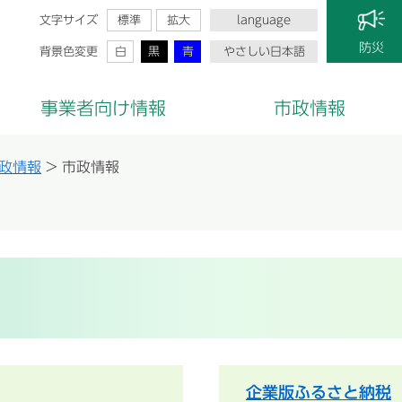
文字サイズ
標準
拡大
language
防災
背景色変更
白
黒
青
やさしい日本語
事業者向け情報
市政情報
政情報
>
市政情報
企業版ふるさと納税