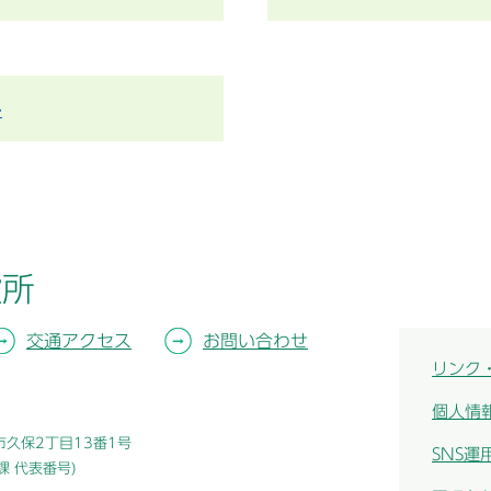
み
役所
交通アクセス
お問い合わせ
リンク
個人情
津市久保2丁目13番1号
SNS運
総務課 代表番号)