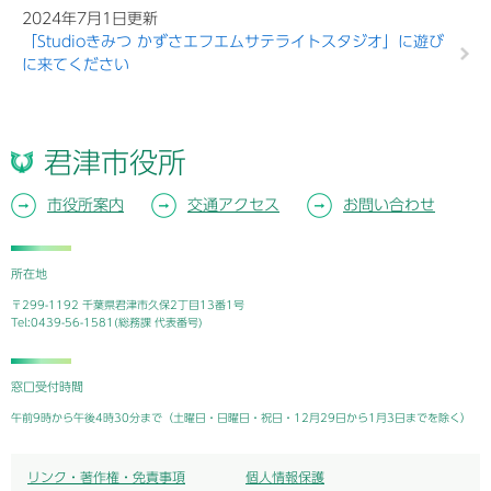
2024年7月1日更新
「Studioきみつ かずさエフエムサテライトスタジオ」に遊び
に来てください
君津市役所
市役所案内
交通アクセス
お問い合わせ
所在地
〒299-1192 千葉県君津市久保2丁目13番1号
Tel:0439-56-1581(総務課 代表番号)
窓口受付時間
午前9時から午後4時30分まで（土曜日・日曜日・祝日・12月29日から1月3日までを除く）
リンク・著作権・免責事項
個人情報保護