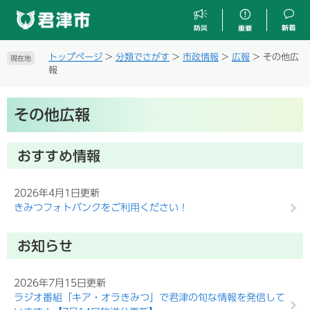
ペ
メ
ー
ニ
ジ
ュ
の
ー
トップページ
>
分類でさがす
>
市政情報
>
広報
>
その他広
現在地
先
を
報
頭
飛
で
ば
本
す
し
その他広報
文
。
て
本
文
おすすめ情報
へ
2026年4月1日更新
きみつフォトバンクをご利用ください！
お知らせ
2026年7月15日更新
ラジオ番組「キア・オラきみつ」で君津の旬な情報を発信して