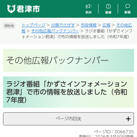
ペ
メ
ー
ニ
ジ
ュ
の
ー
トップページ
>
分類でさがす
>
市政情報
>
広報
>
その他広
現在地
先
を
報
>
その他広報バックナンバー
>
ラジオ番組「かずさインフ
頭
飛
ォメーション君津」で市の情報を放送しました（令和7年度）
で
ば
す
し
。
て
その他広報バックナンバー
本
文
へ
本
ラジオ番組「かずさインフォメーション
文
君津」で市の情報を放送しました（令和
7年度）
ページ内目次
ページID：0066735
更新日：2026年3月30日更新