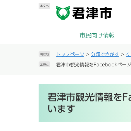
ペ
メ
本文へ
ー
ニ
ジ
ュ
の
ー
先
を
市民向け情報
頭
飛
で
ば
す
し
トップページ
>
分類でさがす
>
く
現在地
。
て
君津市観光情報をFacebookペ
足あと
本
文
へ
本
文
君津市観光情報をFa
います