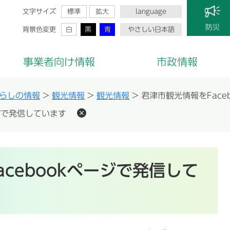
文字サイズ
標準
拡大
language
防災
背景色変更
白
黒
青
やさしい日本語
事業者向け情報
市政情報
らしの情報
>
観光情報
>
観光情報
>
君津市観光情報をFace
ージで発信しています
cebookページで発信して