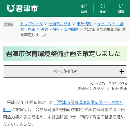
ペ
メ
ー
ニ
ジ
ュ
の
ー
トップページ
>
分類でさがす
>
市政情報
>
まちづくり・計
現在地
先
を
画・施策
>
教育・福祉・環境関係
>
君津市保育環境整備計画
頭
飛
を策定しました
で
ば
す
し
本
。
て
君津市保育環境整備計画を策定しました
文
本
文
へ
ページ内目次
ページID：0031974
更新日：2026年7月6日更新
平成27年10月に策定した
「君津市保育環境整備に関する基本方
針」
にを策定し、公立保育園の整備の方向性や私立保育園による民
間活力導入手法を定め、本計画に基づき、市内保育園の整備を進め
てまいりました。