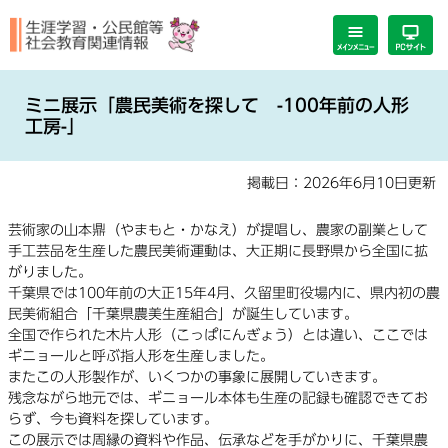
ペ
メ
ー
ニ
ジ
ュ
の
ー
本
先
を
文
ミニ展示「農民美術を探して -100年前の人形
頭
飛
工房-」
で
ば
す。
し
掲載日：2026年6月10日更新
て
本
芸術家の山本鼎（やまもと・かなえ）が提唱し、農家の副業として
文
手工芸品を生産した農民美術運動は、大正期に長野県から全国に拡
へ
がりました。
千葉県では100年前の大正15年4月、久留里町役場内に、県内初の農
民美術組合「千葉県農美生産組合」が誕生しています。
全国で作られた木片人形（こっぱにんぎょう）とは違い、ここでは
ギニョールと呼ぶ指人形を生産しました。
またこの人形製作が、いくつかの事象に展開していきます。
残念ながら地元では、ギニョール本体も生産の記録も確認できてお
らず、今も資料を探しています。
この展示では周縁の資料や作品、伝承などを手がかりに、千葉県農