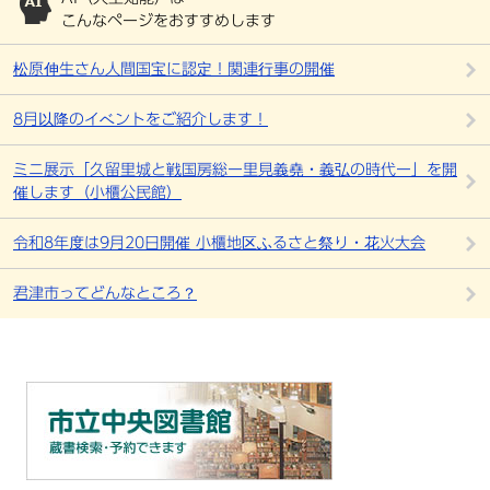
こんなページをおすすめします
松原伸生さん人間国宝に認定！関連行事の開催
8月以降のイベントをご紹介します！
ミニ展示「久留里城と戦国房総ー里見義堯・義弘の時代ー」を開
催します（小櫃公民館）
令和8年度は9月20日開催 小櫃地区ふるさと祭り・花火大会
君津市ってどんなところ？