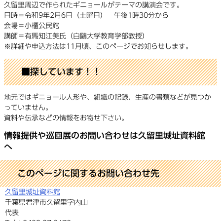
久留里周辺で作られたギニョールがテーマの講演会です。
日時＝令和9年2月6日（土曜日） 午後1時30分から
会場＝小櫃公民館
講師＝有馬知江美氏（白鷗大学教育学部教授）
※詳細や申込方法は11月頃、このページでお知らせします。
■探しています！！
地元ではギニョール人形や、組織の記録、生産の書類などが見つか
っていません。
資料や伝承などの情報をお寄せ下さい。
情報提供や巡回展のお問い合わせは久留里城址資料館
へ
このページに関するお問い合わせ先
久留里城址資料館
千葉県君津市久留里字内山
代表