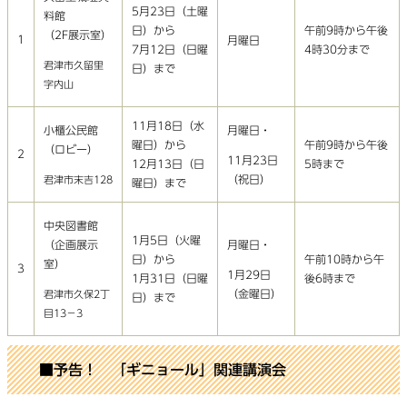
5月23日（土曜
料館
日）から
午前9時から午後
（2F展示室）
1
月曜日
7月12日（日曜
4時30分まで
君津市久留里
日）まで
字内山
11月18日（水
小櫃公民館
月曜日・
午前9時から午後
曜日）から
（ロビー）
2
11月23日
5時まで
12月13日（日
（祝日）
君津市末吉128
曜日）まで
中央図書館
1月5日（火曜
（企画展示
月曜日・
日）から
午前10時から午
室）
3
1月29日
1月31日（日曜
後6時まで
（金曜日）
君津市久保2丁
日）まで
目13－3
■予告！ 「ギニョール」関連講演会