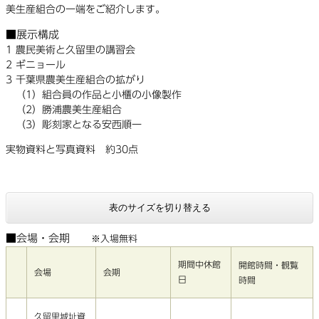
美生産組合の一端をご紹介します。
■展示構成
1 農民美術と久留里の講習会
2 ギニョール
3 千葉県農美生産組合の拡がり
（1）組合員の作品と小櫃の小像製作
（2）勝浦農美生産組合
（3）彫刻家となる安西順一
実物資料と写真資料 約30点
表のサイズを切り替える
■会場・会期
※入場無料
期間中休館
開館時間・観覧
会場
会期
日
時間
久留里城址資