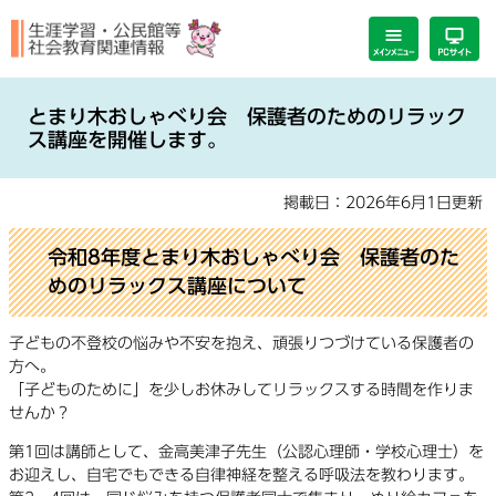
ペ
メ
ー
ニ
ジ
ュ
の
ー
本
先
を
文
とまり木おしゃべり会 保護者のためのリラック
頭
飛
ス講座を開催します。
で
ば
す。
し
掲載日：2026年6月1日更新
て
本
文
令和8年度とまり木おしゃべり会 保護者のた
へ
めのリラックス講座について
子どもの不登校の悩みや不安を抱え、頑張りつづけている保護者の
方へ。
「子どものために」を少しお休みしてリラックスする時間を作りま
せんか？
第1回は講師として、金高美津子先生（公認心理師・学校心理士）を
お迎えし、自宅でもできる自律神経を整える呼吸法を教わります。